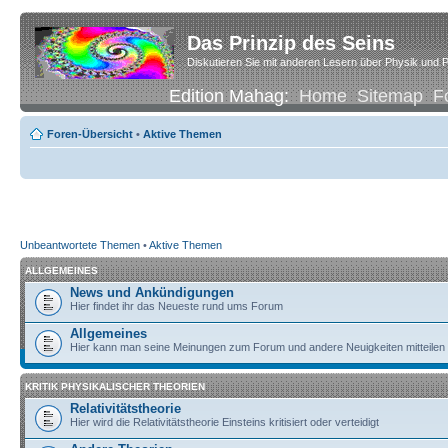
Das Prinzip des Seins
Diskutieren Sie mit anderen Lesern über Physik und P
Edition Mahag:
Home
Sitemap
F
Foren-Übersicht
•
Aktive Themen
Unbeantwortete Themen
•
Aktive Themen
ALLGEMEINES
News und Ankündigungen
Hier findet ihr das Neueste rund ums Forum
Allgemeines
Hier kann man seine Meinungen zum Forum und andere Neuigkeiten mitteilen
KRITIK PHYSIKALISCHER THEORIEN
Relativitätstheorie
Hier wird die Relativitätstheorie Einsteins kritisiert oder verteidigt