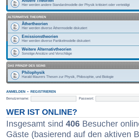
Andere Theorien
Hier werden andere Standardmodelle der Physik kritisiert oder verteidigt
ALTERNATIVE THEORIEN
Äthertheorien
Hier werden diverse Äthermodelle diskutiert
Emissionstheorien
Hier werden diverse Partikelmodelle diskutiert
Weitere Alternativtheorien
Sonstige Ansätze und Vorschläge
DAS PRINZIP DES SEINS
Philophysik
Harald Maurers Thesen zur Physik, Philosophie, und Biologie
ANMELDEN
•
REGISTRIEREN
Benutzername:
Passwort:
WER IST ONLINE?
Insgesamt sind
406
Besucher online
Gäste (basierend auf den aktiven B