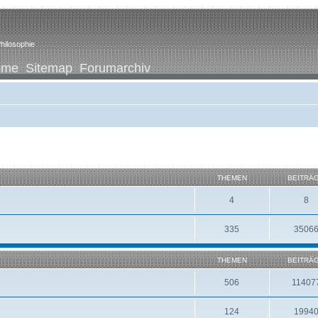
hilosophie
ome
Sitemap
Forumarchiv
THEMEN
BEITRÄ
4
8
335
3506
THEMEN
BEITRÄ
506
11407
124
1994