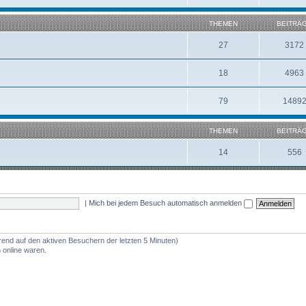
THEMEN
BEITRÄ
27
3172
18
4963
79
1489
THEMEN
BEITRÄ
14
556
|
Mich bei jedem Besuch automatisch anmelden
erend auf den aktiven Besuchern der letzten 5 Minuten)
 online waren.