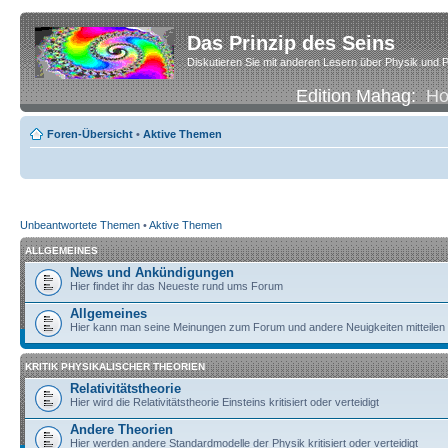
Das Prinzip des Seins
Diskutieren Sie mit anderen Lesern über Physik und P
Edition Mahag:
H
Foren-Übersicht
•
Aktive Themen
Unbeantwortete Themen
•
Aktive Themen
ALLGEMEINES
News und Ankündigungen
Hier findet ihr das Neueste rund ums Forum
Allgemeines
Hier kann man seine Meinungen zum Forum und andere Neuigkeiten mitteilen
KRITIK PHYSIKALISCHER THEORIEN
Relativitätstheorie
Hier wird die Relativitätstheorie Einsteins kritisiert oder verteidigt
Andere Theorien
Hier werden andere Standardmodelle der Physik kritisiert oder verteidigt