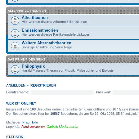
ALTERNATIVE THEORIEN
Äthertheorien
Hier werden diverse Äthermodelle diskutiert
Emissionstheorien
Hier werden diverse Partikelmodelle diskutiert
Weitere Alternativtheorien
Sonstige Ansätze und Vorschläge
DAS PRINZIP DES SEINS
Philophysik
Harald Maurers Thesen zur Physik, Philosophie, und Biologie
ANMELDEN
•
REGISTRIEREN
Benutzername:
Passwort:
WER IST ONLINE?
Insgesamt sind
168
Besucher online: 1 registrierter, 0 unsichtbare und 167 Gäste (basi
Der Besucherrekord liegt bei
10567
Besuchern, die am So 19. Okt 2025, 05:54 zeitgleich
Mitglieder:
Frau Holle
Legende:
Administratoren
,
Globale Moderatoren
STATISTIK