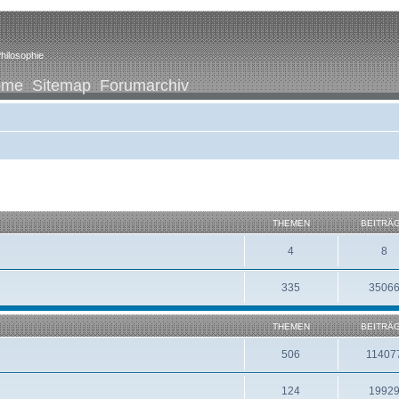
hilosophie
ome
Sitemap
Forumarchiv
THEMEN
BEITRÄ
4
8
335
3506
THEMEN
BEITRÄ
506
11407
124
1992