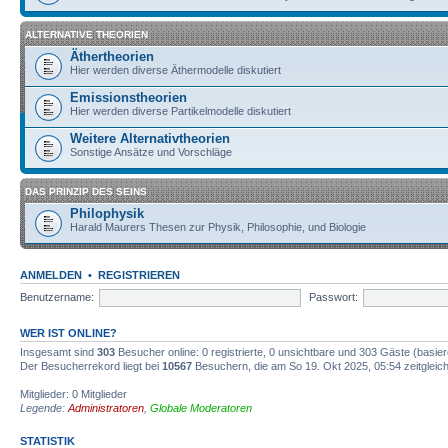
ALTERNATIVE THEORIEN
Äthertheorien
Hier werden diverse Äthermodelle diskutiert
Emissionstheorien
Hier werden diverse Partikelmodelle diskutiert
Weitere Alternativtheorien
Sonstige Ansätze und Vorschläge
DAS PRINZIP DES SEINS
Philophysik
Harald Maurers Thesen zur Physik, Philosophie, und Biologie
ANMELDEN
•
REGISTRIEREN
Benutzername:
Passwort:
WER IST ONLINE?
Insgesamt sind
303
Besucher online: 0 registrierte, 0 unsichtbare und 303 Gäste (basie
Der Besucherrekord liegt bei
10567
Besuchern, die am So 19. Okt 2025, 05:54 zeitgleich
Mitglieder: 0 Mitglieder
Legende:
Administratoren
,
Globale Moderatoren
STATISTIK