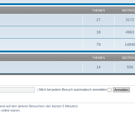
THEMEN
BEITRÄ
27
3172
18
4963
79
1484
THEMEN
BEITRÄ
14
556
|
Mich bei jedem Besuch automatisch anmelden
rend auf den aktiven Besuchern der letzten 5 Minuten)
 online waren.