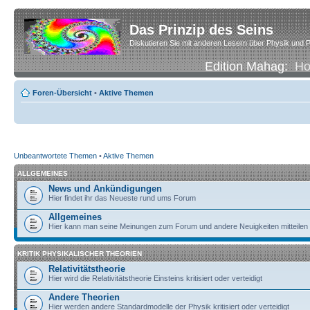
Das Prinzip des Seins
Diskutieren Sie mit anderen Lesern über Physik und P
Edition Mahag:
H
Foren-Übersicht
•
Aktive Themen
Unbeantwortete Themen
•
Aktive Themen
ALLGEMEINES
News und Ankündigungen
Hier findet ihr das Neueste rund ums Forum
Allgemeines
Hier kann man seine Meinungen zum Forum und andere Neuigkeiten mitteilen
KRITIK PHYSIKALISCHER THEORIEN
Relativitätstheorie
Hier wird die Relativitätstheorie Einsteins kritisiert oder verteidigt
Andere Theorien
Hier werden andere Standardmodelle der Physik kritisiert oder verteidigt