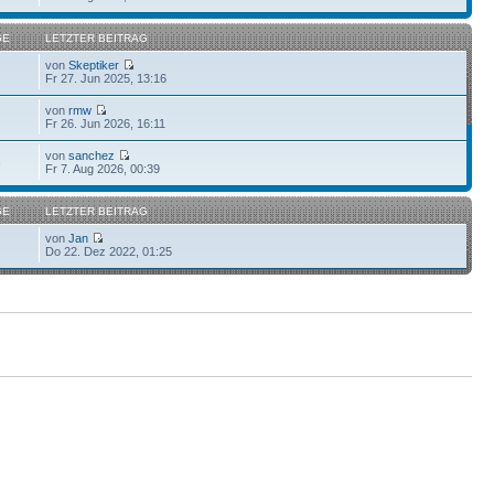
GE
LETZTER BEITRAG
von
Skeptiker
Fr 27. Jun 2025, 13:16
von
rmw
Fr 26. Jun 2026, 16:11
von
sanchez
6
Fr 7. Aug 2026, 00:39
GE
LETZTER BEITRAG
von
Jan
Do 22. Dez 2022, 01:25