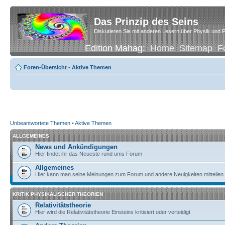
Das Prinzip des Seins
Diskutieren Sie mit anderen Lesern über Physik und P
Edition Mahag:
Home
Sitemap
F
Foren-Übersicht
•
Aktive Themen
Unbeantwortete Themen
•
Aktive Themen
ALLGEMEINES
News und Ankündigungen
Hier findet ihr das Neueste rund ums Forum
Allgemeines
Hier kann man seine Meinungen zum Forum und andere Neuigkeiten mitteilen
KRITIK PHYSIKALISCHER THEORIEN
Relativitätstheorie
Hier wird die Relativitätstheorie Einsteins kritisiert oder verteidigt