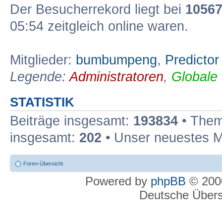
Der Besucherrekord liegt bei
1056
05:54 zeitgleich online waren.
Mitglieder:
bumbumpeng
,
Predictor
Legende:
Administratoren
,
Globale
STATISTIK
Beiträge insgesamt:
193834
• Them
insgesamt:
202
• Unser neuestes M
Foren-Übersicht
Powered by
phpBB
© 2000
Deutsche Über