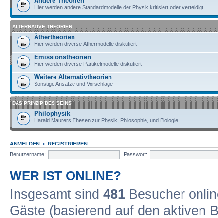
Andere Theorien
Hier werden andere Standardmodelle der Physik kritisiert oder verteidigt
ALTERNATIVE THEORIEN
Äthertheorien
Hier werden diverse Äthermodelle diskutiert
Emissionstheorien
Hier werden diverse Partikelmodelle diskutiert
Weitere Alternativtheorien
Sonstige Ansätze und Vorschläge
DAS PRINZIP DES SEINS
Philophysik
Harald Maurers Thesen zur Physik, Philosophie, und Biologie
ANMELDEN
•
REGISTRIEREN
Benutzername:
Passwort:
WER IST ONLINE?
Insgesamt sind
481
Besucher online
Gäste (basierend auf den aktiven B