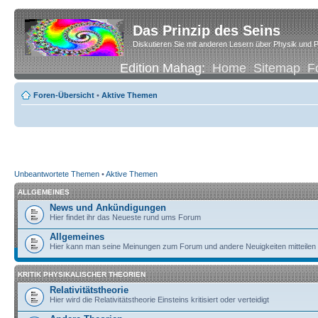
Das Prinzip des Seins
Diskutieren Sie mit anderen Lesern über Physik und P
Edition Mahag:
Home
Sitemap
F
Foren-Übersicht
•
Aktive Themen
Unbeantwortete Themen
•
Aktive Themen
ALLGEMEINES
News und Ankündigungen
Hier findet ihr das Neueste rund ums Forum
Allgemeines
Hier kann man seine Meinungen zum Forum und andere Neuigkeiten mitteilen
KRITIK PHYSIKALISCHER THEORIEN
Relativitätstheorie
Hier wird die Relativitätstheorie Einsteins kritisiert oder verteidigt