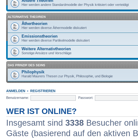
Andere Theorien
Hier werden andere Standardmodelle der Physik kritisiert oder verteidigt
ALTERNATIVE THEORIEN
Äthertheorien
Hier werden diverse Äthermodelle diskutiert
Emissionstheorien
Hier werden diverse Partikelmodelle diskutiert
Weitere Alternativtheorien
Sonstige Ansätze und Vorschläge
DAS PRINZIP DES SEINS
Philophysik
Harald Maurers Thesen zur Physik, Philosophie, und Biologie
ANMELDEN
•
REGISTRIEREN
Benutzername:
Passwort:
WER IST ONLINE?
Insgesamt sind
3338
Besucher onlin
Gäste (basierend auf den aktiven B