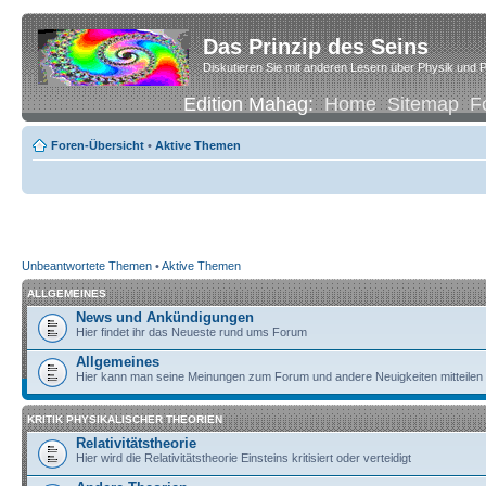
Das Prinzip des Seins
Diskutieren Sie mit anderen Lesern über Physik und P
Edition Mahag:
Home
Sitemap
F
Foren-Übersicht
•
Aktive Themen
Unbeantwortete Themen
•
Aktive Themen
ALLGEMEINES
News und Ankündigungen
Hier findet ihr das Neueste rund ums Forum
Allgemeines
Hier kann man seine Meinungen zum Forum und andere Neuigkeiten mitteilen
KRITIK PHYSIKALISCHER THEORIEN
Relativitätstheorie
Hier wird die Relativitätstheorie Einsteins kritisiert oder verteidigt