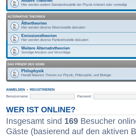
Andere Theorien
Hier werden andere Standardmodelle der Physik kritisiert oder verteidigt
ALTERNATIVE THEORIEN
Äthertheorien
Hier werden diverse Äthermodelle diskutiert
Emissionstheorien
Hier werden diverse Partikelmodelle diskutiert
Weitere Alternativtheorien
Sonstige Ansätze und Vorschläge
DAS PRINZIP DES SEINS
Philophysik
Harald Maurers Thesen zur Physik, Philosophie, und Biologie
ANMELDEN
•
REGISTRIEREN
Benutzername:
Passwort:
WER IST ONLINE?
Insgesamt sind
169
Besucher online
Gäste (basierend auf den aktiven B