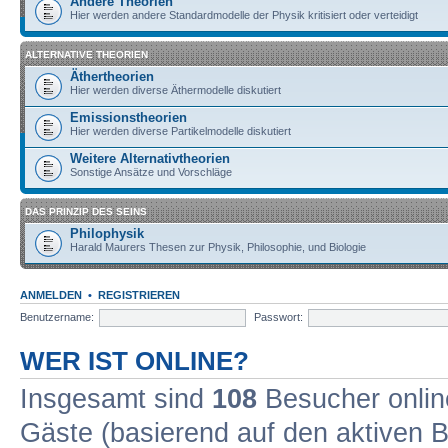
Andere Theorien
Hier werden andere Standardmodelle der Physik kritisiert oder verteidigt
ALTERNATIVE THEORIEN
Äthertheorien
Hier werden diverse Äthermodelle diskutiert
Emissionstheorien
Hier werden diverse Partikelmodelle diskutiert
Weitere Alternativtheorien
Sonstige Ansätze und Vorschläge
DAS PRINZIP DES SEINS
Philophysik
Harald Maurers Thesen zur Physik, Philosophie, und Biologie
ANMELDEN
•
REGISTRIEREN
Benutzername:
Passwort:
WER IST ONLINE?
Insgesamt sind
108
Besucher online
Gäste (basierend auf den aktiven B