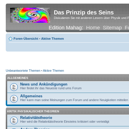
Das Prinzip des Seins
Diskutieren Sie mit anderen Lesern über Physik und P
Edition Mahag:
Home
Sitemap
F
Foren-Übersicht
•
Aktive Themen
Unbeantwortete Themen
•
Aktive Themen
ALLGEMEINES
News und Ankündigungen
Hier findet ihr das Neueste rund ums Forum
Allgemeines
Hier kann man seine Meinungen zum Forum und andere Neuigkeiten mitteilen
KRITIK PHYSIKALISCHER THEORIEN
Relativitätstheorie
Hier wird die Relativitätstheorie Einsteins kritisiert oder verteidigt