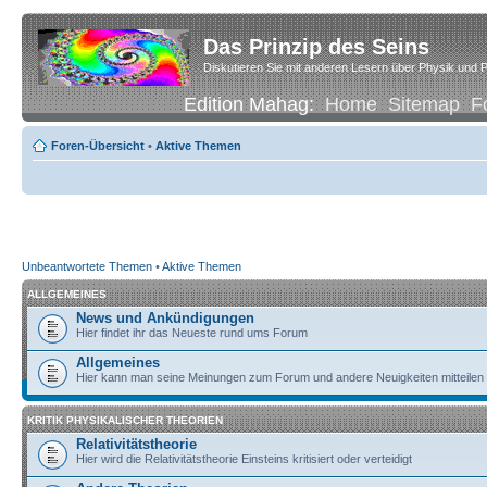
Das Prinzip des Seins
Diskutieren Sie mit anderen Lesern über Physik und P
Edition Mahag:
Home
Sitemap
F
Foren-Übersicht
•
Aktive Themen
Unbeantwortete Themen
•
Aktive Themen
ALLGEMEINES
News und Ankündigungen
Hier findet ihr das Neueste rund ums Forum
Allgemeines
Hier kann man seine Meinungen zum Forum und andere Neuigkeiten mitteilen
KRITIK PHYSIKALISCHER THEORIEN
Relativitätstheorie
Hier wird die Relativitätstheorie Einsteins kritisiert oder verteidigt