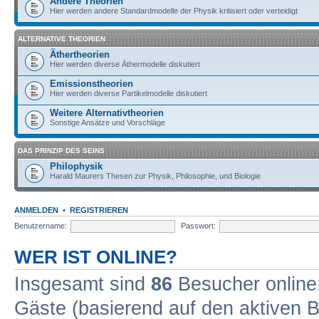
Andere Theorien
Hier werden andere Standardmodelle der Physik kritisiert oder verteidigt
ALTERNATIVE THEORIEN
Äthertheorien
Hier werden diverse Äthermodelle diskutiert
Emissionstheorien
Hier werden diverse Partikelmodelle diskutiert
Weitere Alternativtheorien
Sonstige Ansätze und Vorschläge
DAS PRINZIP DES SEINS
Philophysik
Harald Maurers Thesen zur Physik, Philosophie, und Biologie
ANMELDEN
•
REGISTRIEREN
Benutzername:
Passwort:
WER IST ONLINE?
Insgesamt sind
86
Besucher online: 
Gäste (basierend auf den aktiven B