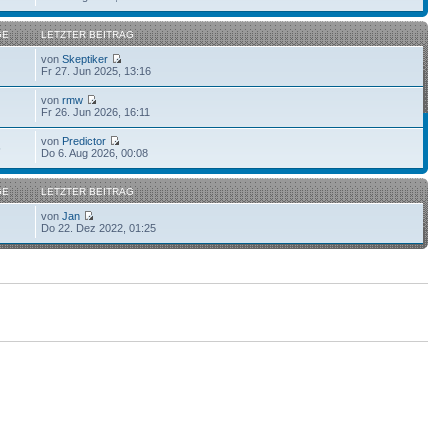
GE
LETZTER BEITRAG
von
Skeptiker
Fr 27. Jun 2025, 13:16
von
rmw
Fr 26. Jun 2026, 16:11
von
Predictor
5
Do 6. Aug 2026, 00:08
GE
LETZTER BEITRAG
von
Jan
Do 22. Dez 2022, 01:25