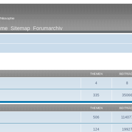
hilosophie
ome
Sitemap
Forumarchiv
THEMEN
BEITRÄ
4
8
335
3506
THEMEN
BEITRÄ
506
11407
124
1992