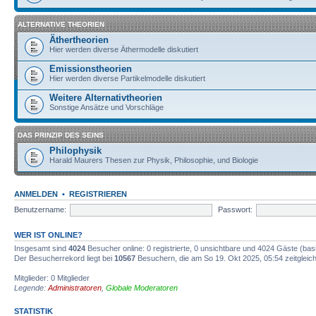
ALTERNATIVE THEORIEN
Äthertheorien
Hier werden diverse Äthermodelle diskutiert
Emissionstheorien
Hier werden diverse Partikelmodelle diskutiert
Weitere Alternativtheorien
Sonstige Ansätze und Vorschläge
DAS PRINZIP DES SEINS
Philophysik
Harald Maurers Thesen zur Physik, Philosophie, und Biologie
ANMELDEN
•
REGISTRIEREN
Benutzername:
Passwort:
WER IST ONLINE?
Insgesamt sind
4024
Besucher online: 0 registrierte, 0 unsichtbare und 4024 Gäste (bas
Der Besucherrekord liegt bei
10567
Besuchern, die am So 19. Okt 2025, 05:54 zeitgleich
Mitglieder: 0 Mitglieder
Legende:
Administratoren
,
Globale Moderatoren
STATISTIK