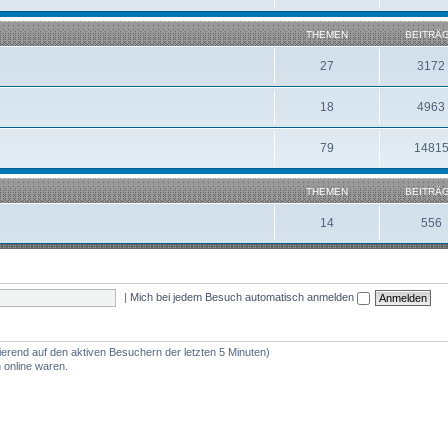
THEMEN
BEITRÄ
27
3172
18
4963
79
1481
THEMEN
BEITRÄ
14
556
|
Mich bei jedem Besuch automatisch anmelden
ierend auf den aktiven Besuchern der letzten 5 Minuten)
 online waren.