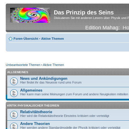
Das Prinzip des Seins
Diskutieren Sie mit anderen Lesern über Physik und P
Edition Mahag:
H
Foren-Übersicht
•
Aktive Themen
Unbeantwortete Themen
•
Aktive Themen
ALLGEMEINES
News und Ankündigungen
Hier findet ihr das Neueste rund ums Forum
Allgemeines
Hier kann man seine Meinungen zum Forum und andere Neuigkeiten mitteilen
KRITIK PHYSIKALISCHER THEORIEN
Relativitätstheorie
Hier wird die Relativitätstheorie Einsteins kritisiert oder verteidigt
Andere Theorien
Hier werden andere Standardmodelle der Physik kritisiert oder verteidigt