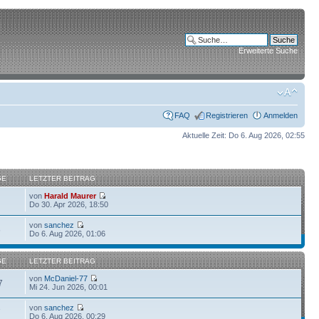
Erweiterte Suche
FAQ
Registrieren
Anmelden
Aktuelle Zeit: Do 6. Aug 2026, 02:55
GE
LETZTER BEITRAG
von
Harald Maurer
Do 30. Apr 2026, 18:50
von
sanchez
6
Do 6. Aug 2026, 01:06
GE
LETZTER BEITRAG
von
McDaniel-77
7
Mi 24. Jun 2026, 00:01
von
sanchez
7
Do 6. Aug 2026, 00:29