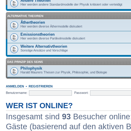
Andere Theorien
Hier werden andere Standardmodelle der Physik kritisiert oder verteidigt
ALTERNATIVE THEORIEN
Äthertheorien
Hier werden diverse Äthermodelle diskutiert
Emissionstheorien
Hier werden diverse Partikelmodelle diskutiert
Weitere Alternativtheorien
Sonstige Ansätze und Vorschläge
DAS PRINZIP DES SEINS
Philophysik
Harald Maurers Thesen zur Physik, Philosophie, und Biologie
ANMELDEN
•
REGISTRIEREN
Benutzername:
Passwort:
WER IST ONLINE?
Insgesamt sind
93
Besucher online: 
Gäste (basierend auf den aktiven B