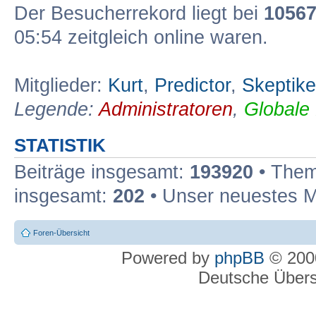
Der Besucherrekord liegt bei
1056
05:54 zeitgleich online waren.
Mitglieder:
Kurt
,
Predictor
,
Skeptike
Legende:
Administratoren
,
Globale
STATISTIK
Beiträge insgesamt:
193920
• Them
insgesamt:
202
• Unser neuestes M
Foren-Übersicht
Powered by
phpBB
© 2000
Deutsche Über