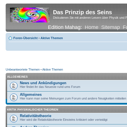
Das Prinzip des Seins
Diskutieren Sie mit anderen Lesern über Physik und P
Edition Mahag:
Home
Sitemap
F
Foren-Übersicht
•
Aktive Themen
Unbeantwortete Themen
•
Aktive Themen
ALLGEMEINES
News und Ankündigungen
Hier findet ihr das Neueste rund ums Forum
Allgemeines
Hier kann man seine Meinungen zum Forum und andere Neuigkeiten mitteilen
KRITIK PHYSIKALISCHER THEORIEN
Relativitätstheorie
Hier wird die Relativitätstheorie Einsteins kritisiert oder verteidigt