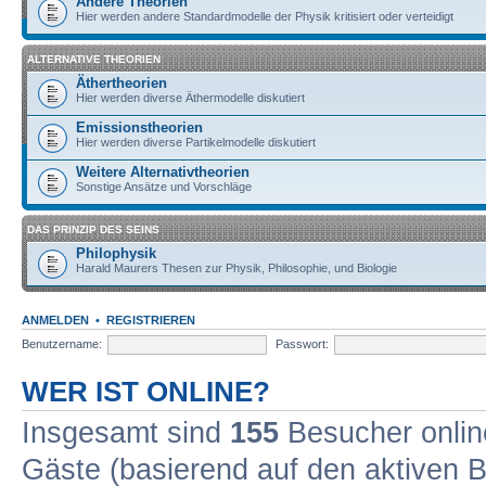
Andere Theorien
Hier werden andere Standardmodelle der Physik kritisiert oder verteidigt
ALTERNATIVE THEORIEN
Äthertheorien
Hier werden diverse Äthermodelle diskutiert
Emissionstheorien
Hier werden diverse Partikelmodelle diskutiert
Weitere Alternativtheorien
Sonstige Ansätze und Vorschläge
DAS PRINZIP DES SEINS
Philophysik
Harald Maurers Thesen zur Physik, Philosophie, und Biologie
ANMELDEN
•
REGISTRIEREN
Benutzername:
Passwort:
WER IST ONLINE?
Insgesamt sind
155
Besucher online
Gäste (basierend auf den aktiven B