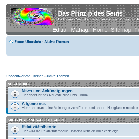
Das Prinzip des Seins
Diskutieren Sie mit anderen Lesern über Physik und P
Edition Mahag:
Home
Sitemap
F
Foren-Übersicht
•
Aktive Themen
Unbeantwortete Themen
•
Aktive Themen
ALLGEMEINES
News und Ankündigungen
Hier findet ihr das Neueste rund ums Forum
Allgemeines
Hier kann man seine Meinungen zum Forum und andere Neuigkeiten mitteilen
KRITIK PHYSIKALISCHER THEORIEN
Relativitätstheorie
Hier wird die Relativitätstheorie Einsteins kritisiert oder verteidigt