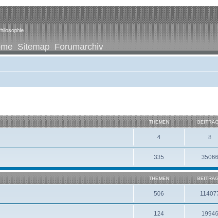
hilosophie
ome
Sitemap
Forumarchiv
THEMEN
BEITRÄ
4
8
335
3506
THEMEN
BEITRÄ
506
11407
124
1994