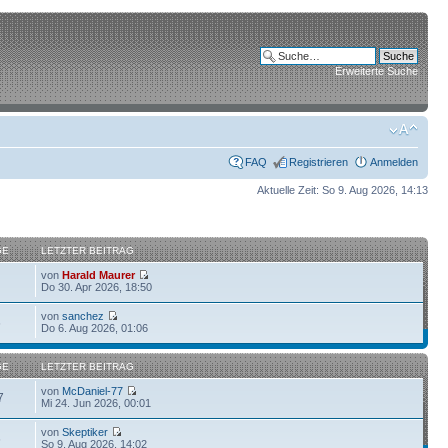
Erweiterte Suche
FAQ
Registrieren
Anmelden
Aktuelle Zeit: So 9. Aug 2026, 14:13
GE
LETZTER BEITRAG
von
Harald Maurer
Do 30. Apr 2026, 18:50
von
sanchez
6
Do 6. Aug 2026, 01:06
GE
LETZTER BEITRAG
von
McDaniel-77
7
Mi 24. Jun 2026, 00:01
von
Skeptiker
6
So 9. Aug 2026, 14:02