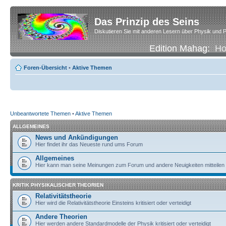
Das Prinzip des Seins
Diskutieren Sie mit anderen Lesern über Physik und P
Edition Mahag:
H
Foren-Übersicht
•
Aktive Themen
Unbeantwortete Themen
•
Aktive Themen
ALLGEMEINES
News und Ankündigungen
Hier findet ihr das Neueste rund ums Forum
Allgemeines
Hier kann man seine Meinungen zum Forum und andere Neuigkeiten mitteilen
KRITIK PHYSIKALISCHER THEORIEN
Relativitätstheorie
Hier wird die Relativitätstheorie Einsteins kritisiert oder verteidigt
Andere Theorien
Hier werden andere Standardmodelle der Physik kritisiert oder verteidigt