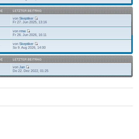
GE
LETZTER BEITRAG
von
Skeptiker
Fr 27. Jun 2025, 13:16
von
rmw
Fr 26. Jun 2026, 16:11
von
Skeptiker
9
So 9. Aug 2026, 14:00
GE
LETZTER BEITRAG
von
Jan
Do 22. Dez 2022, 01:25