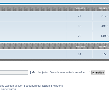
THEMEN
BEITRÄ
27
3172
18
4963
79
1490
THEMEN
BEITRÄ
14
556
|
Mich bei jedem Besuch automatisch anmelden
rend auf den aktiven Besuchern der letzten 5 Minuten)
 online waren.