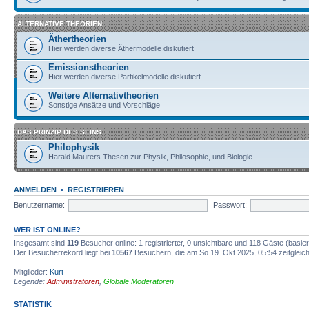
ALTERNATIVE THEORIEN
Äthertheorien
Hier werden diverse Äthermodelle diskutiert
Emissionstheorien
Hier werden diverse Partikelmodelle diskutiert
Weitere Alternativtheorien
Sonstige Ansätze und Vorschläge
DAS PRINZIP DES SEINS
Philophysik
Harald Maurers Thesen zur Physik, Philosophie, und Biologie
ANMELDEN
•
REGISTRIEREN
Benutzername:
Passwort:
WER IST ONLINE?
Insgesamt sind
119
Besucher online: 1 registrierter, 0 unsichtbare und 118 Gäste (basie
Der Besucherrekord liegt bei
10567
Besuchern, die am So 19. Okt 2025, 05:54 zeitgleich
Mitglieder:
Kurt
Legende:
Administratoren
,
Globale Moderatoren
STATISTIK