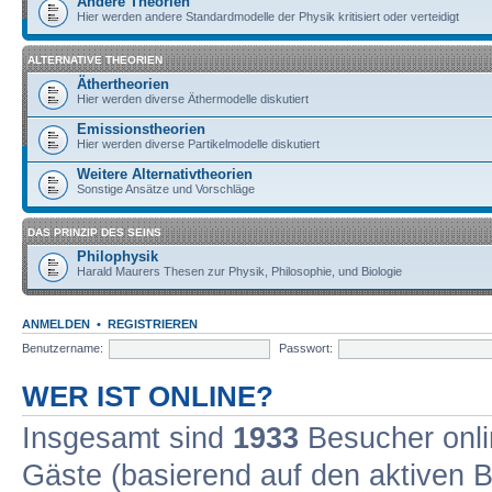
Andere Theorien
Hier werden andere Standardmodelle der Physik kritisiert oder verteidigt
ALTERNATIVE THEORIEN
Äthertheorien
Hier werden diverse Äthermodelle diskutiert
Emissionstheorien
Hier werden diverse Partikelmodelle diskutiert
Weitere Alternativtheorien
Sonstige Ansätze und Vorschläge
DAS PRINZIP DES SEINS
Philophysik
Harald Maurers Thesen zur Physik, Philosophie, und Biologie
ANMELDEN
•
REGISTRIEREN
Benutzername:
Passwort:
WER IST ONLINE?
Insgesamt sind
1933
Besucher onlin
Gäste (basierend auf den aktiven B