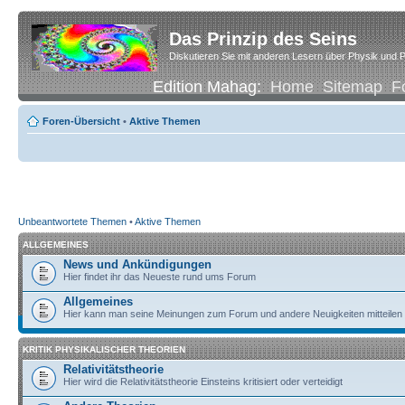
Das Prinzip des Seins
Diskutieren Sie mit anderen Lesern über Physik und P
Edition Mahag:
Home
Sitemap
F
Foren-Übersicht
•
Aktive Themen
Unbeantwortete Themen
•
Aktive Themen
ALLGEMEINES
News und Ankündigungen
Hier findet ihr das Neueste rund ums Forum
Allgemeines
Hier kann man seine Meinungen zum Forum und andere Neuigkeiten mitteilen
KRITIK PHYSIKALISCHER THEORIEN
Relativitätstheorie
Hier wird die Relativitätstheorie Einsteins kritisiert oder verteidigt