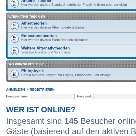
Andere Theorien
Hier werden andere Standardmodelle der Physik kritisiert oder verteidigt
ALTERNATIVE THEORIEN
Äthertheorien
Hier werden diverse Äthermodelle diskutiert
Emissionstheorien
Hier werden diverse Partikelmodelle diskutiert
Weitere Alternativtheorien
Sonstige Ansätze und Vorschläge
DAS PRINZIP DES SEINS
Philophysik
Harald Maurers Thesen zur Physik, Philosophie, und Biologie
ANMELDEN
•
REGISTRIEREN
Benutzername:
Passwort:
WER IST ONLINE?
Insgesamt sind
145
Besucher online
Gäste (basierend auf den aktiven B