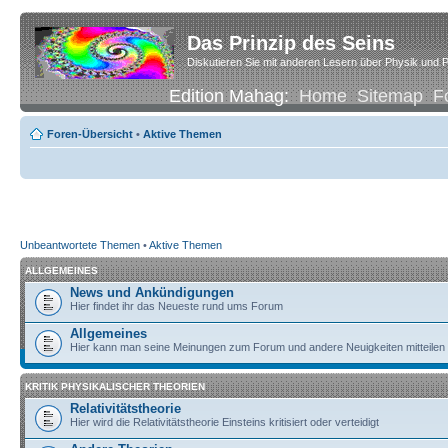
Das Prinzip des Seins
Diskutieren Sie mit anderen Lesern über Physik und P
Edition Mahag:
Home
Sitemap
F
Foren-Übersicht
•
Aktive Themen
Unbeantwortete Themen
•
Aktive Themen
ALLGEMEINES
News und Ankündigungen
Hier findet ihr das Neueste rund ums Forum
Allgemeines
Hier kann man seine Meinungen zum Forum und andere Neuigkeiten mitteilen
KRITIK PHYSIKALISCHER THEORIEN
Relativitätstheorie
Hier wird die Relativitätstheorie Einsteins kritisiert oder verteidigt