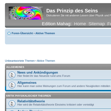
Das Prinzip des Seins
Diskutieren Sie mit anderen Lesern über Physik und P
Edition Mahag:
Home
Sitemap
F
Foren-Übersicht
•
Aktive Themen
Unbeantwortete Themen
•
Aktive Themen
ALLGEMEINES
News und Ankündigungen
Hier findet ihr das Neueste rund ums Forum
Allgemeines
Hier kann man seine Meinungen zum Forum und andere Neuigkeiten mitteilen
KRITIK PHYSIKALISCHER THEORIEN
Relativitätstheorie
Hier wird die Relativitätstheorie Einsteins kritisiert oder verteidigt