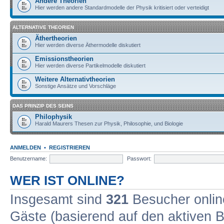
Andere Theorien
Hier werden andere Standardmodelle der Physik kritisiert oder verteidigt
ALTERNATIVE THEORIEN
Äthertheorien
Hier werden diverse Äthermodelle diskutiert
Emissionstheorien
Hier werden diverse Partikelmodelle diskutiert
Weitere Alternativtheorien
Sonstige Ansätze und Vorschläge
DAS PRINZIP DES SEINS
Philophysik
Harald Maurers Thesen zur Physik, Philosophie, und Biologie
ANMELDEN
•
REGISTRIEREN
Benutzername:
Passwort:
WER IST ONLINE?
Insgesamt sind
321
Besucher online
Gäste (basierend auf den aktiven B