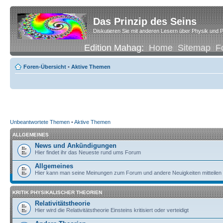
Das Prinzip des Seins
Diskutieren Sie mit anderen Lesern über Physik und P
Edition Mahag:
Home
Sitemap
F
Foren-Übersicht
•
Aktive Themen
Unbeantwortete Themen
•
Aktive Themen
ALLGEMEINES
News und Ankündigungen
Hier findet ihr das Neueste rund ums Forum
Allgemeines
Hier kann man seine Meinungen zum Forum und andere Neuigkeiten mitteilen
KRITIK PHYSIKALISCHER THEORIEN
Relativitätstheorie
Hier wird die Relativitätstheorie Einsteins kritisiert oder verteidigt