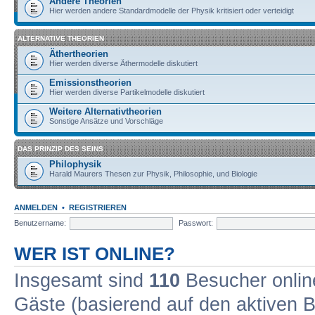
Andere Theorien
Hier werden andere Standardmodelle der Physik kritisiert oder verteidigt
ALTERNATIVE THEORIEN
Äthertheorien
Hier werden diverse Äthermodelle diskutiert
Emissionstheorien
Hier werden diverse Partikelmodelle diskutiert
Weitere Alternativtheorien
Sonstige Ansätze und Vorschläge
DAS PRINZIP DES SEINS
Philophysik
Harald Maurers Thesen zur Physik, Philosophie, und Biologie
ANMELDEN
•
REGISTRIEREN
Benutzername:
Passwort:
WER IST ONLINE?
Insgesamt sind
110
Besucher online
Gäste (basierend auf den aktiven B