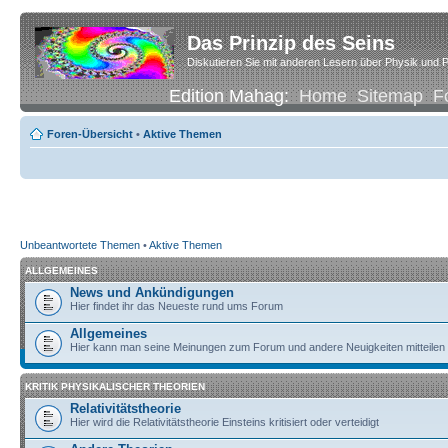
Das Prinzip des Seins
Diskutieren Sie mit anderen Lesern über Physik und P
Edition Mahag:
Home
Sitemap
F
Foren-Übersicht
•
Aktive Themen
Unbeantwortete Themen
•
Aktive Themen
ALLGEMEINES
News und Ankündigungen
Hier findet ihr das Neueste rund ums Forum
Allgemeines
Hier kann man seine Meinungen zum Forum und andere Neuigkeiten mitteilen
KRITIK PHYSIKALISCHER THEORIEN
Relativitätstheorie
Hier wird die Relativitätstheorie Einsteins kritisiert oder verteidigt