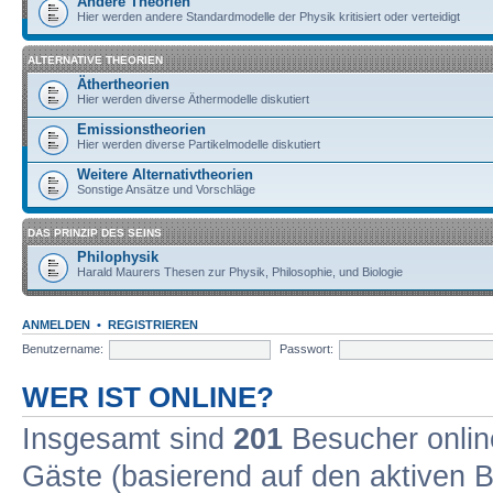
Andere Theorien
Hier werden andere Standardmodelle der Physik kritisiert oder verteidigt
ALTERNATIVE THEORIEN
Äthertheorien
Hier werden diverse Äthermodelle diskutiert
Emissionstheorien
Hier werden diverse Partikelmodelle diskutiert
Weitere Alternativtheorien
Sonstige Ansätze und Vorschläge
DAS PRINZIP DES SEINS
Philophysik
Harald Maurers Thesen zur Physik, Philosophie, und Biologie
ANMELDEN
•
REGISTRIEREN
Benutzername:
Passwort:
WER IST ONLINE?
Insgesamt sind
201
Besucher online
Gäste (basierend auf den aktiven B