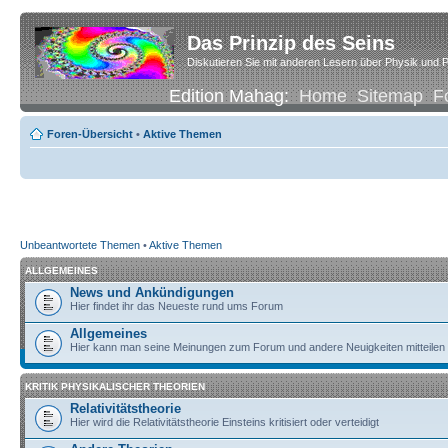
Das Prinzip des Seins
Diskutieren Sie mit anderen Lesern über Physik und P
Edition Mahag:
Home
Sitemap
F
Foren-Übersicht
•
Aktive Themen
Unbeantwortete Themen
•
Aktive Themen
ALLGEMEINES
News und Ankündigungen
Hier findet ihr das Neueste rund ums Forum
Allgemeines
Hier kann man seine Meinungen zum Forum und andere Neuigkeiten mitteilen
KRITIK PHYSIKALISCHER THEORIEN
Relativitätstheorie
Hier wird die Relativitätstheorie Einsteins kritisiert oder verteidigt