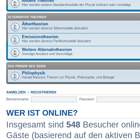
Andere Theorien
Hier werden andere Standardmodelle der Physik kritisiert oder verteidigt
ALTERNATIVE THEORIEN
Äthertheorien
Hier werden diverse Äthermodelle diskutiert
Emissionstheorien
Hier werden diverse Partikelmodelle diskutiert
Weitere Alternativtheorien
Sonstige Ansätze und Vorschläge
DAS PRINZIP DES SEINS
Philophysik
Harald Maurers Thesen zur Physik, Philosophie, und Biologie
ANMELDEN
•
REGISTRIEREN
Benutzername:
Passwort:
WER IST ONLINE?
Insgesamt sind
548
Besucher online
Gäste (basierend auf den aktiven B