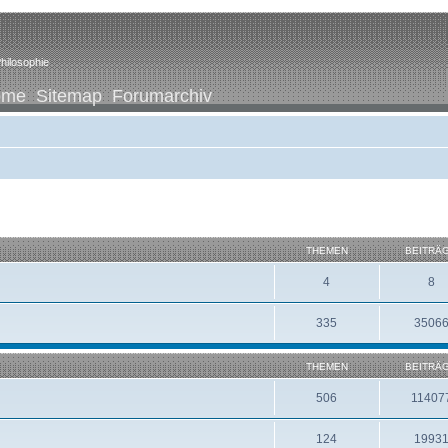
hilosophie
ome
Sitemap
Forumarchiv
THEMEN
BEITRÄ
4
8
335
3506
THEMEN
BEITRÄ
506
11407
124
1993