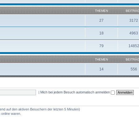
THEMEN
BEITRÄ
27
3172
18
4963
79
1485
THEMEN
BEITRÄ
14
556
|
Mich bei jedem Besuch automatisch anmelden
rend auf den aktiven Besuchern der letzten 5 Minuten)
 online waren.