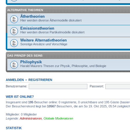
ALTERNATIVE THEORIEN
Äthertheorien
Hier werden diverse Äthermodelle diskutiert
Emissionstheorien
Hier werden diverse Partikelmodelle diskutiert
Weitere Alternativtheorien
Sonstige Ansätze und Vorschläge
DAS PRINZIP DES SEINS
Philophysik
Harald Maurers Thesen zur Physik, Philosophie, und Biologie
ANMELDEN
•
REGISTRIEREN
Benutzername:
Passwort:
WER IST ONLINE?
Insgesamt sind
195
Besucher online: 0 registrierte, 0 unsichtbare und 195 Gäste (basie
Der Besucherrekord liegt bei
10567
Besuchern, die am So 19. Okt 2025, 05:54 zeitgleich
Mitglieder: 0 Mitglieder
Legende:
Administratoren
,
Globale Moderatoren
STATISTIK