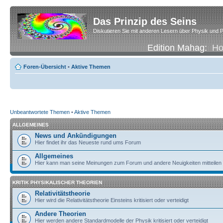
Das Prinzip des Seins
Diskutieren Sie mit anderen Lesern über Physik und P
Edition Mahag:
H
Foren-Übersicht
•
Aktive Themen
Unbeantwortete Themen
•
Aktive Themen
ALLGEMEINES
News und Ankündigungen
Hier findet ihr das Neueste rund ums Forum
Allgemeines
Hier kann man seine Meinungen zum Forum und andere Neuigkeiten mitteilen
KRITIK PHYSIKALISCHER THEORIEN
Relativitätstheorie
Hier wird die Relativitätstheorie Einsteins kritisiert oder verteidigt
Andere Theorien
Hier werden andere Standardmodelle der Physik kritisiert oder verteidigt