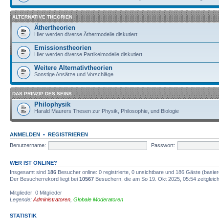
ALTERNATIVE THEORIEN
Äthertheorien
Hier werden diverse Äthermodelle diskutiert
Emissionstheorien
Hier werden diverse Partikelmodelle diskutiert
Weitere Alternativtheorien
Sonstige Ansätze und Vorschläge
DAS PRINZIP DES SEINS
Philophysik
Harald Maurers Thesen zur Physik, Philosophie, und Biologie
ANMELDEN
•
REGISTRIEREN
Benutzername:
Passwort:
WER IST ONLINE?
Insgesamt sind
186
Besucher online: 0 registrierte, 0 unsichtbare und 186 Gäste (basie
Der Besucherrekord liegt bei
10567
Besuchern, die am So 19. Okt 2025, 05:54 zeitgleich
Mitglieder: 0 Mitglieder
Legende:
Administratoren
,
Globale Moderatoren
STATISTIK