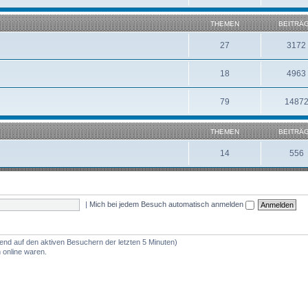
THEMEN
BEITRÄ
27
3172
18
4963
79
1487
THEMEN
BEITRÄ
14
556
|
Mich bei jedem Besuch automatisch anmelden
rend auf den aktiven Besuchern der letzten 5 Minuten)
 online waren.