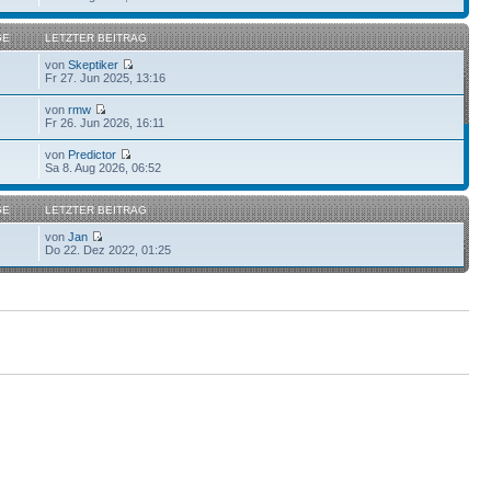
GE
LETZTER BEITRAG
von
Skeptiker
Fr 27. Jun 2025, 13:16
von
rmw
Fr 26. Jun 2026, 16:11
von
Predictor
2
Sa 8. Aug 2026, 06:52
GE
LETZTER BEITRAG
von
Jan
Do 22. Dez 2022, 01:25