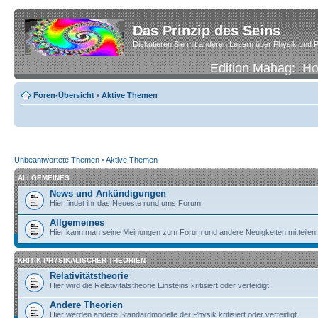
Das Prinzip des Seins
Diskutieren Sie mit anderen Lesern über Physik und P
Edition Mahag:
H
Foren-Übersicht
•
Aktive Themen
Unbeantwortete Themen
•
Aktive Themen
ALLGEMEINES
News und Ankündigungen
Hier findet ihr das Neueste rund ums Forum
Allgemeines
Hier kann man seine Meinungen zum Forum und andere Neuigkeiten mitteilen
KRITIK PHYSIKALISCHER THEORIEN
Relativitätstheorie
Hier wird die Relativitätstheorie Einsteins kritisiert oder verteidigt
Andere Theorien
Hier werden andere Standardmodelle der Physik kritisiert oder verteidigt