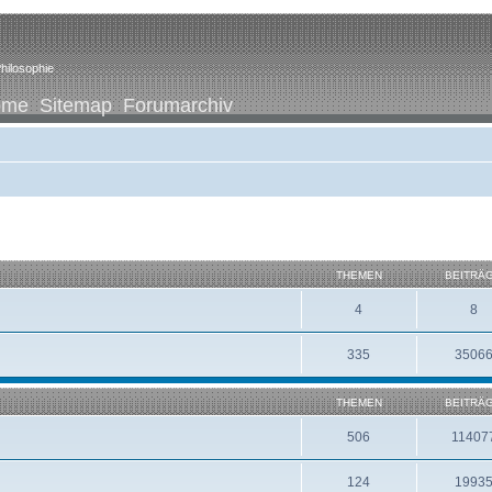
hilosophie
ome
Sitemap
Forumarchiv
THEMEN
BEITRÄ
4
8
335
3506
THEMEN
BEITRÄ
506
11407
124
1993