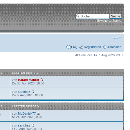
Erweiterte Suche
FAQ
Registrieren
Anmelden
Aktuelle Zeit: Fr 7. Aug 2026, 03:35
GE
LETZTER BEITRAG
von
Harald Maurer
Do 30. Apr 2026, 18:50
von
sanchez
6
Do 6. Aug 2026, 01:06
GE
LETZTER BEITRAG
von
McDaniel-77
7
Mi 24. Jun 2026, 00:01
von
sanchez
9
Fr 7. Aug 2026, 01:04