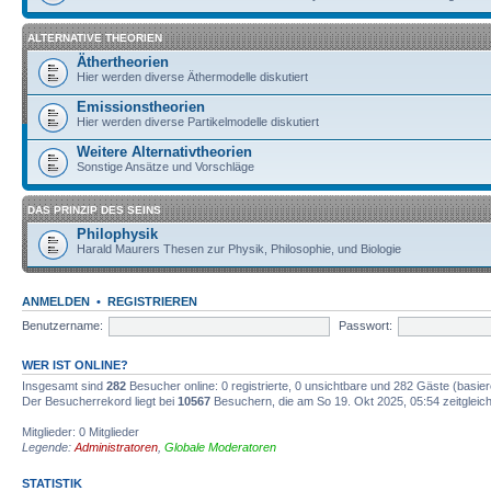
ALTERNATIVE THEORIEN
Äthertheorien
Hier werden diverse Äthermodelle diskutiert
Emissionstheorien
Hier werden diverse Partikelmodelle diskutiert
Weitere Alternativtheorien
Sonstige Ansätze und Vorschläge
DAS PRINZIP DES SEINS
Philophysik
Harald Maurers Thesen zur Physik, Philosophie, und Biologie
ANMELDEN
•
REGISTRIEREN
Benutzername:
Passwort:
WER IST ONLINE?
Insgesamt sind
282
Besucher online: 0 registrierte, 0 unsichtbare und 282 Gäste (basie
Der Besucherrekord liegt bei
10567
Besuchern, die am So 19. Okt 2025, 05:54 zeitgleich
Mitglieder: 0 Mitglieder
Legende:
Administratoren
,
Globale Moderatoren
STATISTIK