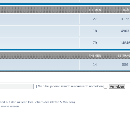
THEMEN
BEITRÄ
27
3172
18
4963
79
1484
THEMEN
BEITRÄ
14
556
|
Mich bei jedem Besuch automatisch anmelden
rend auf den aktiven Besuchern der letzten 5 Minuten)
 online waren.