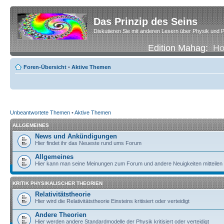
Das Prinzip des Seins
Diskutieren Sie mit anderen Lesern über Physik und P
Edition Mahag:
H
Foren-Übersicht
•
Aktive Themen
Unbeantwortete Themen
•
Aktive Themen
ALLGEMEINES
News und Ankündigungen
Hier findet ihr das Neueste rund ums Forum
Allgemeines
Hier kann man seine Meinungen zum Forum und andere Neuigkeiten mitteilen
KRITIK PHYSIKALISCHER THEORIEN
Relativitätstheorie
Hier wird die Relativitätstheorie Einsteins kritisiert oder verteidigt
Andere Theorien
Hier werden andere Standardmodelle der Physik kritisiert oder verteidigt