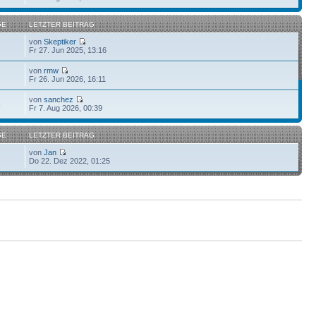
GE
LETZTER BEITRAG
von
Skeptiker
Fr 27. Jun 2025, 13:16
von
rmw
Fr 26. Jun 2026, 16:11
von
sanchez
6
Fr 7. Aug 2026, 00:39
GE
LETZTER BEITRAG
von
Jan
Do 22. Dez 2022, 01:25