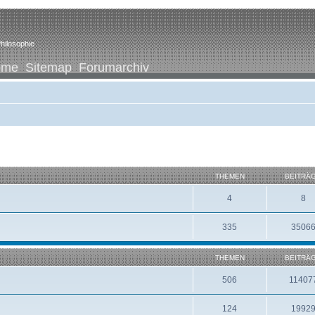
hilosophie
ome
Sitemap
Forumarchiv
THEMEN
BEITRÄ
4
8
335
3506
THEMEN
BEITRÄ
506
11407
124
1992