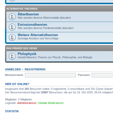
ALTERNATIVE THEORIEN
Äthertheorien
Hier werden diverse Äthermodelle diskutiert
Emissionstheorien
Hier werden diverse Partikelmodelle diskutiert
Weitere Alternativtheorien
Sonstige Ansätze und Vorschläge
DAS PRINZIP DES SEINS
Philophysik
Harald Maurers Thesen zur Physik, Philosophie, und Biologie
ANMELDEN
•
REGISTRIEREN
Benutzername:
Passwort:
WER IST ONLINE?
Insgesamt sind
191
Besucher online: 0 registrierte, 0 unsichtbare und 191 Gäste (basie
Der Besucherrekord liegt bei
10567
Besuchern, die am So 19. Okt 2025, 05:54 zeitgleich
Mitglieder: 0 Mitglieder
Legende:
Administratoren
,
Globale Moderatoren
STATISTIK