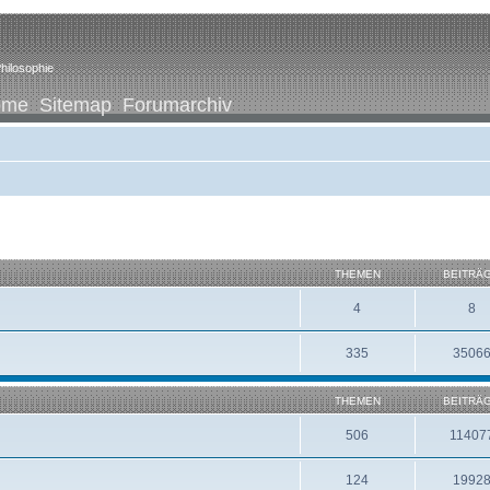
hilosophie
ome
Sitemap
Forumarchiv
THEMEN
BEITRÄ
4
8
335
3506
THEMEN
BEITRÄ
506
11407
124
1992