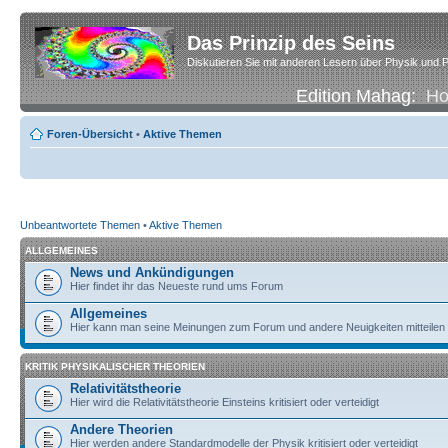
Das Prinzip des Seins
Diskutieren Sie mit anderen Lesern über Physik und P
Edition Mahag:
H
Foren-Übersicht
•
Aktive Themen
Unbeantwortete Themen
•
Aktive Themen
ALLGEMEINES
News und Ankündigungen
Hier findet ihr das Neueste rund ums Forum
Allgemeines
Hier kann man seine Meinungen zum Forum und andere Neuigkeiten mitteilen
KRITIK PHYSIKALISCHER THEORIEN
Relativitätstheorie
Hier wird die Relativitätstheorie Einsteins kritisiert oder verteidigt
Andere Theorien
Hier werden andere Standardmodelle der Physik kritisiert oder verteidigt