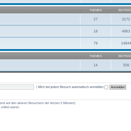
THEMEN
BEITRÄ
27
3172
18
4963
79
1484
THEMEN
BEITRÄ
14
556
|
Mich bei jedem Besuch automatisch anmelden
rend auf den aktiven Besuchern der letzten 5 Minuten)
 online waren.