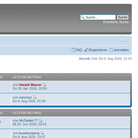
Erweiterte Suche
FAQ
Registrieren
Anmelden
Aktuelle Zeit: Do 6. Aug 2026, 21:41
GE
LETZTER BEITRAG
von
Harald Maurer
Do 30. Apr 2026, 18:50
von
sanchez
6
Do 6. Aug 2026, 01:06
GE
LETZTER BEITRAG
von
McDaniel-77
7
Mi 24. Jun 2026, 00:01
von
bumbumpeng
8
Do 6. Aug 2026, 19:57