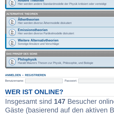
Andere Theorien
Hier werden andere Standardmodelle der Physik kritisiert oder verteidigt
ALTERNATIVE THEORIEN
Äthertheorien
Hier werden diverse Äthermodelle diskutiert
Emissionstheorien
Hier werden diverse Partikelmodelle diskutiert
Weitere Alternativtheorien
Sonstige Ansätze und Vorschläge
DAS PRINZIP DES SEINS
Philophysik
Harald Maurers Thesen zur Physik, Philosophie, und Biologie
ANMELDEN
•
REGISTRIEREN
Benutzername:
Passwort:
WER IST ONLINE?
Insgesamt sind
147
Besucher online
Gäste (basierend auf den aktiven B