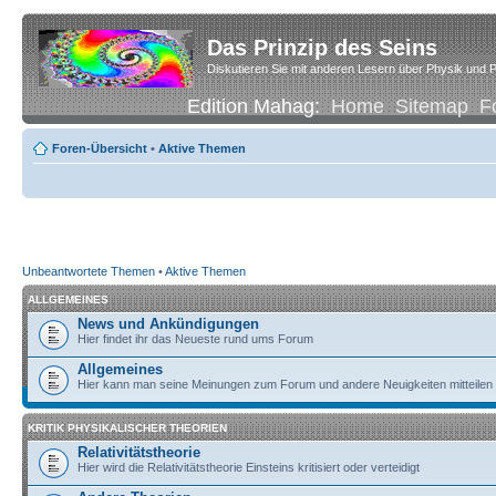
Das Prinzip des Seins
Diskutieren Sie mit anderen Lesern über Physik und P
Edition Mahag:
Home
Sitemap
F
Foren-Übersicht
•
Aktive Themen
Unbeantwortete Themen
•
Aktive Themen
ALLGEMEINES
News und Ankündigungen
Hier findet ihr das Neueste rund ums Forum
Allgemeines
Hier kann man seine Meinungen zum Forum und andere Neuigkeiten mitteilen
KRITIK PHYSIKALISCHER THEORIEN
Relativitätstheorie
Hier wird die Relativitätstheorie Einsteins kritisiert oder verteidigt