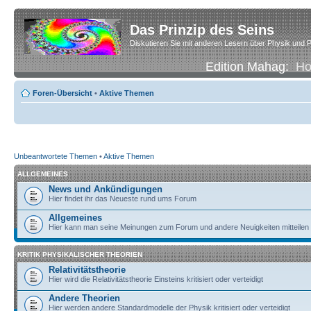
Das Prinzip des Seins
Diskutieren Sie mit anderen Lesern über Physik und P
Edition Mahag:
H
Foren-Übersicht
•
Aktive Themen
Unbeantwortete Themen
•
Aktive Themen
ALLGEMEINES
News und Ankündigungen
Hier findet ihr das Neueste rund ums Forum
Allgemeines
Hier kann man seine Meinungen zum Forum und andere Neuigkeiten mitteilen
KRITIK PHYSIKALISCHER THEORIEN
Relativitätstheorie
Hier wird die Relativitätstheorie Einsteins kritisiert oder verteidigt
Andere Theorien
Hier werden andere Standardmodelle der Physik kritisiert oder verteidigt