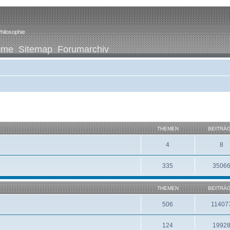
hilosophie
ome
Sitemap
Forumarchiv
THEMEN
BEITRÄ
4
8
335
3506
THEMEN
BEITRÄ
506
11407
124
1992