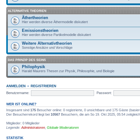
ALTERNATIVE THEORIEN
Äthertheorien
Hier werden diverse Äthermodelle diskutiert
Emissionstheorien
Hier werden diverse Partikelmodelle diskutiert
Weitere Alternativtheorien
Sonstige Ansätze und Vorschläge
DAS PRINZIP DES SEINS
Philophysik
Harald Maurers Thesen zur Physik, Philosophie, und Biologie
ANMELDEN
•
REGISTRIEREN
Benutzername:
Passwort:
WER IST ONLINE?
Insgesamt sind
175
Besucher online: 0 registrierte, 0 unsichtbare und 175 Gäste (basie
Der Besucherrekord liegt bei
10567
Besuchern, die am So 19. Okt 2025, 05:54 zeitgleich
Mitglieder: 0 Mitglieder
Legende:
Administratoren
,
Globale Moderatoren
STATISTIK