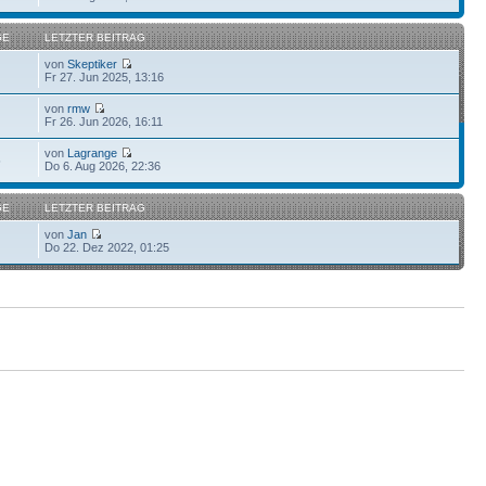
GE
LETZTER BEITRAG
von
Skeptiker
Fr 27. Jun 2025, 13:16
von
rmw
Fr 26. Jun 2026, 16:11
von
Lagrange
5
Do 6. Aug 2026, 22:36
GE
LETZTER BEITRAG
von
Jan
Do 22. Dez 2022, 01:25