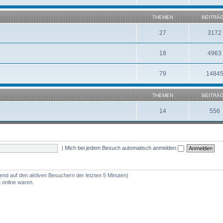
THEMEN
BEITRÄ
27
3172
18
4963
79
1484
THEMEN
BEITRÄ
14
556
|
Mich bei jedem Besuch automatisch anmelden
rend auf den aktiven Besuchern der letzten 5 Minuten)
 online waren.