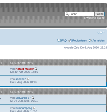
Erweiterte Suche
FAQ
Registrieren
Anmelden
Aktuelle Zeit: Do 6. Aug 2026, 23:28
GE
LETZTER BEITRAG
von
Harald Maurer
Do 30. Apr 2026, 18:50
von
sanchez
6
Do 6. Aug 2026, 01:06
GE
LETZTER BEITRAG
von
McDaniel-77
7
Mi 24. Jun 2026, 00:01
von
bumbumpeng
8
Do 6. Aug 2026, 19:57