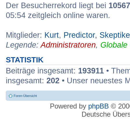
Der Besucherrekord liegt bei
1056
05:54 zeitgleich online waren.
Mitglieder:
Kurt
,
Predictor
,
Skeptike
Legende:
Administratoren
,
Globale
STATISTIK
Beiträge insgesamt:
193911
• Them
insgesamt:
202
• Unser neuestes M
Foren-Übersicht
Powered by
phpBB
© 2000
Deutsche Über