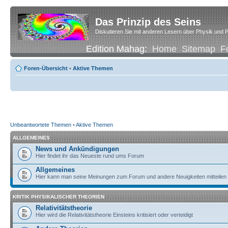
Das Prinzip des Seins
Diskutieren Sie mit anderen Lesern über Physik und P
Edition Mahag:
Home
Sitemap
F
Foren-Übersicht
•
Aktive Themen
Unbeantwortete Themen
•
Aktive Themen
ALLGEMEINES
News und Ankündigungen
Hier findet ihr das Neueste rund ums Forum
Allgemeines
Hier kann man seine Meinungen zum Forum und andere Neuigkeiten mitteilen
KRITIK PHYSIKALISCHER THEORIEN
Relativitätstheorie
Hier wird die Relativitätstheorie Einsteins kritisiert oder verteidigt