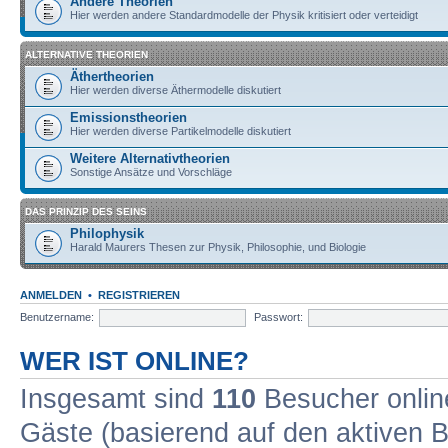
Andere Theorien
Hier werden andere Standardmodelle der Physik kritisiert oder verteidigt
ALTERNATIVE THEORIEN
Äthertheorien
Hier werden diverse Äthermodelle diskutiert
Emissionstheorien
Hier werden diverse Partikelmodelle diskutiert
Weitere Alternativtheorien
Sonstige Ansätze und Vorschläge
DAS PRINZIP DES SEINS
Philophysik
Harald Maurers Thesen zur Physik, Philosophie, und Biologie
ANMELDEN
•
REGISTRIEREN
Benutzername:
Passwort:
WER IST ONLINE?
Insgesamt sind
110
Besucher online
Gäste (basierend auf den aktiven B