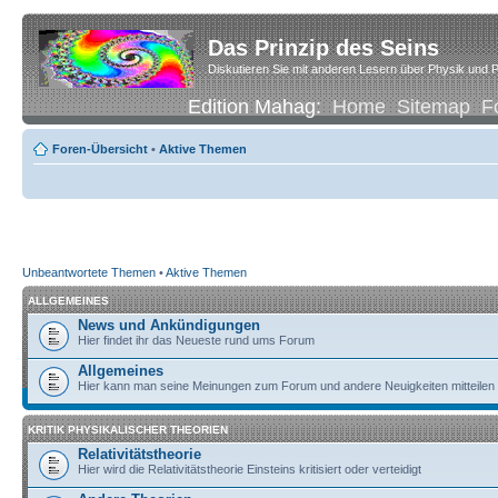
Das Prinzip des Seins
Diskutieren Sie mit anderen Lesern über Physik und P
Edition Mahag:
Home
Sitemap
F
Foren-Übersicht
•
Aktive Themen
Unbeantwortete Themen
•
Aktive Themen
ALLGEMEINES
News und Ankündigungen
Hier findet ihr das Neueste rund ums Forum
Allgemeines
Hier kann man seine Meinungen zum Forum und andere Neuigkeiten mitteilen
KRITIK PHYSIKALISCHER THEORIEN
Relativitätstheorie
Hier wird die Relativitätstheorie Einsteins kritisiert oder verteidigt