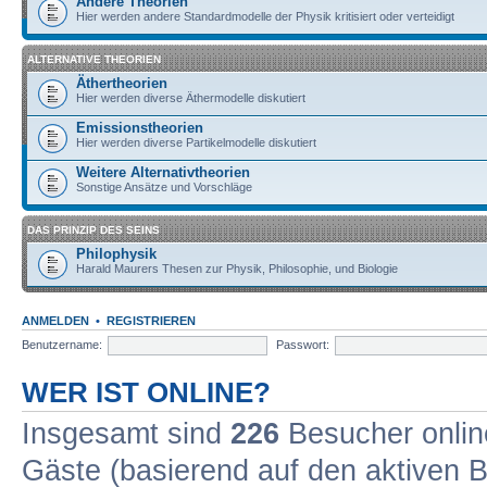
Andere Theorien
Hier werden andere Standardmodelle der Physik kritisiert oder verteidigt
ALTERNATIVE THEORIEN
Äthertheorien
Hier werden diverse Äthermodelle diskutiert
Emissionstheorien
Hier werden diverse Partikelmodelle diskutiert
Weitere Alternativtheorien
Sonstige Ansätze und Vorschläge
DAS PRINZIP DES SEINS
Philophysik
Harald Maurers Thesen zur Physik, Philosophie, und Biologie
ANMELDEN
•
REGISTRIEREN
Benutzername:
Passwort:
WER IST ONLINE?
Insgesamt sind
226
Besucher online
Gäste (basierend auf den aktiven B