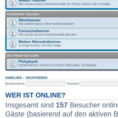
Andere Theorien
Hier werden andere Standardmodelle der Physik kritisiert oder verteidigt
ALTERNATIVE THEORIEN
Äthertheorien
Hier werden diverse Äthermodelle diskutiert
Emissionstheorien
Hier werden diverse Partikelmodelle diskutiert
Weitere Alternativtheorien
Sonstige Ansätze und Vorschläge
DAS PRINZIP DES SEINS
Philophysik
Harald Maurers Thesen zur Physik, Philosophie, und Biologie
ANMELDEN
•
REGISTRIEREN
Benutzername:
Passwort:
WER IST ONLINE?
Insgesamt sind
157
Besucher online
Gäste (basierend auf den aktiven B