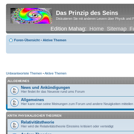
Das Prinzip des Seins
Diskutieren Sie mit anderen Lesern über Physik und P
Edition Mahag:
Home
Sitemap
F
Foren-Übersicht
•
Aktive Themen
Unbeantwortete Themen
•
Aktive Themen
ALLGEMEINES
News und Ankündigungen
Hier findet ihr das Neueste rund ums Forum
Allgemeines
Hier kann man seine Meinungen zum Forum und andere Neuigkeiten mitteilen
KRITIK PHYSIKALISCHER THEORIEN
Relativitätstheorie
Hier wird die Relativitätstheorie Einsteins kritisiert oder verteidigt