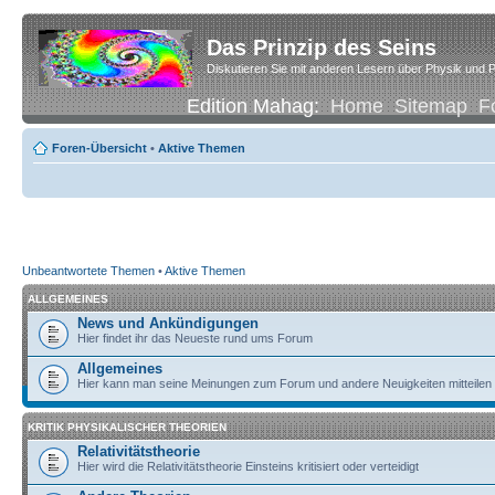
Das Prinzip des Seins
Diskutieren Sie mit anderen Lesern über Physik und P
Edition Mahag:
Home
Sitemap
F
Foren-Übersicht
•
Aktive Themen
Unbeantwortete Themen
•
Aktive Themen
ALLGEMEINES
News und Ankündigungen
Hier findet ihr das Neueste rund ums Forum
Allgemeines
Hier kann man seine Meinungen zum Forum und andere Neuigkeiten mitteilen
KRITIK PHYSIKALISCHER THEORIEN
Relativitätstheorie
Hier wird die Relativitätstheorie Einsteins kritisiert oder verteidigt