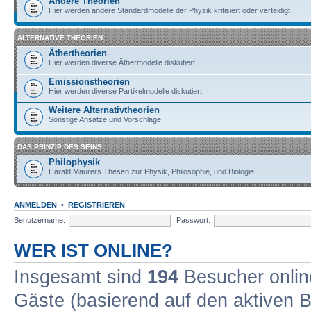
Andere Theorien
Hier werden andere Standardmodelle der Physik kritisiert oder verteidigt
ALTERNATIVE THEORIEN
Äthertheorien
Hier werden diverse Äthermodelle diskutiert
Emissionstheorien
Hier werden diverse Partikelmodelle diskutiert
Weitere Alternativtheorien
Sonstige Ansätze und Vorschläge
DAS PRINZIP DES SEINS
Philophysik
Harald Maurers Thesen zur Physik, Philosophie, und Biologie
ANMELDEN
•
REGISTRIEREN
Benutzername:
Passwort:
WER IST ONLINE?
Insgesamt sind
194
Besucher online
Gäste (basierend auf den aktiven B