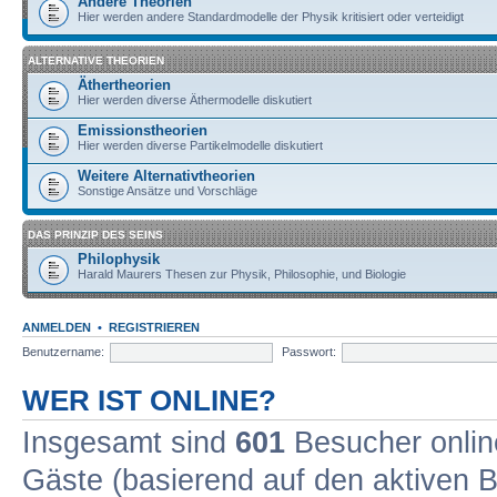
Andere Theorien
Hier werden andere Standardmodelle der Physik kritisiert oder verteidigt
ALTERNATIVE THEORIEN
Äthertheorien
Hier werden diverse Äthermodelle diskutiert
Emissionstheorien
Hier werden diverse Partikelmodelle diskutiert
Weitere Alternativtheorien
Sonstige Ansätze und Vorschläge
DAS PRINZIP DES SEINS
Philophysik
Harald Maurers Thesen zur Physik, Philosophie, und Biologie
ANMELDEN
•
REGISTRIEREN
Benutzername:
Passwort:
WER IST ONLINE?
Insgesamt sind
601
Besucher online
Gäste (basierend auf den aktiven B