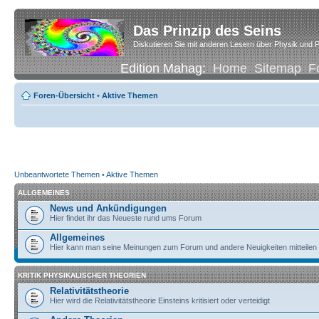
Das Prinzip des Seins
Diskutieren Sie mit anderen Lesern über Physik und P
Edition Mahag:
Home
Sitemap
F
Foren-Übersicht
•
Aktive Themen
Unbeantwortete Themen
•
Aktive Themen
ALLGEMEINES
News und Ankündigungen
Hier findet ihr das Neueste rund ums Forum
Allgemeines
Hier kann man seine Meinungen zum Forum und andere Neuigkeiten mitteilen
KRITIK PHYSIKALISCHER THEORIEN
Relativitätstheorie
Hier wird die Relativitätstheorie Einsteins kritisiert oder verteidigt