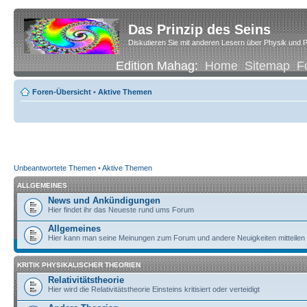
Das Prinzip des Seins
Diskutieren Sie mit anderen Lesern über Physik und P
Edition Mahag:
Home
Sitemap
F
Foren-Übersicht
•
Aktive Themen
Unbeantwortete Themen
•
Aktive Themen
ALLGEMEINES
News und Ankündigungen
Hier findet ihr das Neueste rund ums Forum
Allgemeines
Hier kann man seine Meinungen zum Forum und andere Neuigkeiten mitteilen
KRITIK PHYSIKALISCHER THEORIEN
Relativitätstheorie
Hier wird die Relativitätstheorie Einsteins kritisiert oder verteidigt