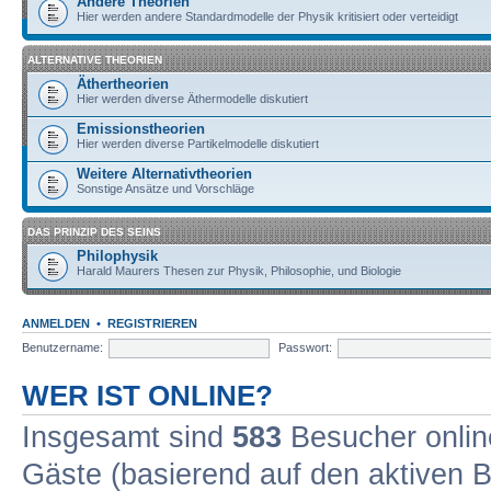
Andere Theorien
Hier werden andere Standardmodelle der Physik kritisiert oder verteidigt
ALTERNATIVE THEORIEN
Äthertheorien
Hier werden diverse Äthermodelle diskutiert
Emissionstheorien
Hier werden diverse Partikelmodelle diskutiert
Weitere Alternativtheorien
Sonstige Ansätze und Vorschläge
DAS PRINZIP DES SEINS
Philophysik
Harald Maurers Thesen zur Physik, Philosophie, und Biologie
ANMELDEN
•
REGISTRIEREN
Benutzername:
Passwort:
WER IST ONLINE?
Insgesamt sind
583
Besucher online
Gäste (basierend auf den aktiven B