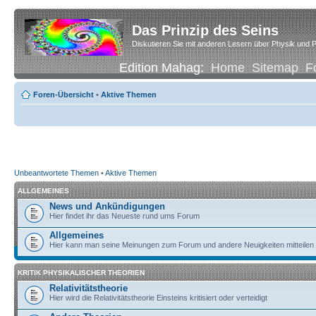
Das Prinzip des Seins
Diskutieren Sie mit anderen Lesern über Physik und P
Edition Mahag:
Home
Sitemap
F
Foren-Übersicht
•
Aktive Themen
Unbeantwortete Themen
•
Aktive Themen
ALLGEMEINES
News und Ankündigungen
Hier findet ihr das Neueste rund ums Forum
Allgemeines
Hier kann man seine Meinungen zum Forum und andere Neuigkeiten mitteilen
KRITIK PHYSIKALISCHER THEORIEN
Relativitätstheorie
Hier wird die Relativitätstheorie Einsteins kritisiert oder verteidigt