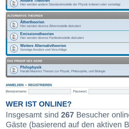
Andere Theorien
Hier werden andere Standardmodelle der Physik kritisiert oder verteidigt
ALTERNATIVE THEORIEN
Äthertheorien
Hier werden diverse Äthermodelle diskutiert
Emissionstheorien
Hier werden diverse Partikelmodelle diskutiert
Weitere Alternativtheorien
Sonstige Ansätze und Vorschläge
DAS PRINZIP DES SEINS
Philophysik
Harald Maurers Thesen zur Physik, Philosophie, und Biologie
ANMELDEN
•
REGISTRIEREN
Benutzername:
Passwort:
WER IST ONLINE?
Insgesamt sind
267
Besucher online
Gäste (basierend auf den aktiven B