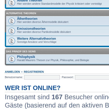
Andere Theorien
Hier werden andere Standardmodelle der Physik kritisiert oder verteidigt
ALTERNATIVE THEORIEN
Äthertheorien
Hier werden diverse Äthermodelle diskutiert
Emissionstheorien
Hier werden diverse Partikelmodelle diskutiert
Weitere Alternativtheorien
Sonstige Ansätze und Vorschläge
DAS PRINZIP DES SEINS
Philophysik
Harald Maurers Thesen zur Physik, Philosophie, und Biologie
ANMELDEN
•
REGISTRIEREN
Benutzername:
Passwort:
WER IST ONLINE?
Insgesamt sind
167
Besucher online
Gäste (basierend auf den aktiven B