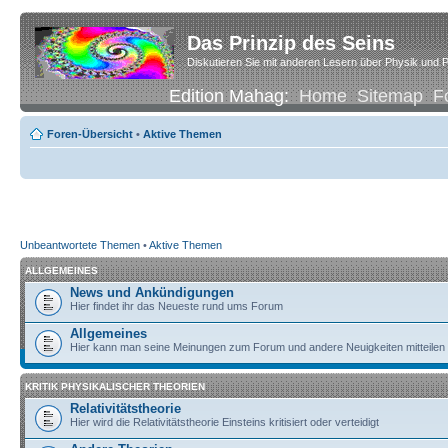
Das Prinzip des Seins
Diskutieren Sie mit anderen Lesern über Physik und P
Edition Mahag:
Home
Sitemap
F
Foren-Übersicht
•
Aktive Themen
Unbeantwortete Themen
•
Aktive Themen
ALLGEMEINES
News und Ankündigungen
Hier findet ihr das Neueste rund ums Forum
Allgemeines
Hier kann man seine Meinungen zum Forum und andere Neuigkeiten mitteilen
KRITIK PHYSIKALISCHER THEORIEN
Relativitätstheorie
Hier wird die Relativitätstheorie Einsteins kritisiert oder verteidigt