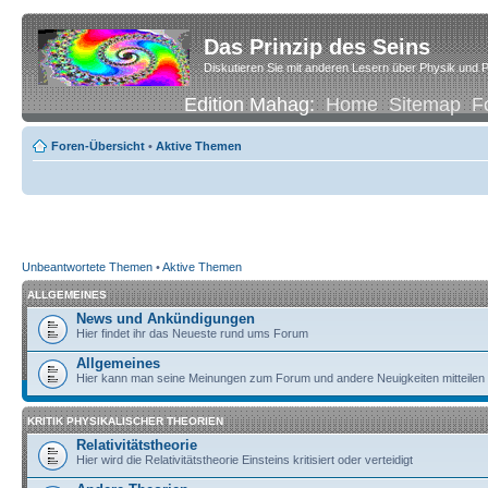
Das Prinzip des Seins
Diskutieren Sie mit anderen Lesern über Physik und P
Edition Mahag:
Home
Sitemap
F
Foren-Übersicht
•
Aktive Themen
Unbeantwortete Themen
•
Aktive Themen
ALLGEMEINES
News und Ankündigungen
Hier findet ihr das Neueste rund ums Forum
Allgemeines
Hier kann man seine Meinungen zum Forum und andere Neuigkeiten mitteilen
KRITIK PHYSIKALISCHER THEORIEN
Relativitätstheorie
Hier wird die Relativitätstheorie Einsteins kritisiert oder verteidigt