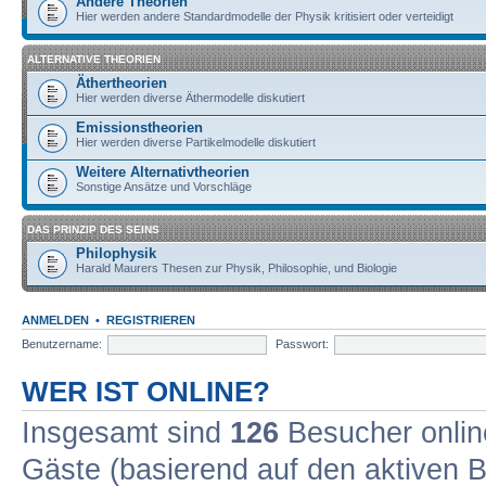
Andere Theorien
Hier werden andere Standardmodelle der Physik kritisiert oder verteidigt
ALTERNATIVE THEORIEN
Äthertheorien
Hier werden diverse Äthermodelle diskutiert
Emissionstheorien
Hier werden diverse Partikelmodelle diskutiert
Weitere Alternativtheorien
Sonstige Ansätze und Vorschläge
DAS PRINZIP DES SEINS
Philophysik
Harald Maurers Thesen zur Physik, Philosophie, und Biologie
ANMELDEN
•
REGISTRIEREN
Benutzername:
Passwort:
WER IST ONLINE?
Insgesamt sind
126
Besucher online
Gäste (basierend auf den aktiven B