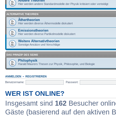
Andere Theorien
Hier werden andere Standardmodelle der Physik kritisiert oder verteidigt
ALTERNATIVE THEORIEN
Äthertheorien
Hier werden diverse Äthermodelle diskutiert
Emissionstheorien
Hier werden diverse Partikelmodelle diskutiert
Weitere Alternativtheorien
Sonstige Ansätze und Vorschläge
DAS PRINZIP DES SEINS
Philophysik
Harald Maurers Thesen zur Physik, Philosophie, und Biologie
ANMELDEN
•
REGISTRIEREN
Benutzername:
Passwort:
WER IST ONLINE?
Insgesamt sind
162
Besucher online
Gäste (basierend auf den aktiven B