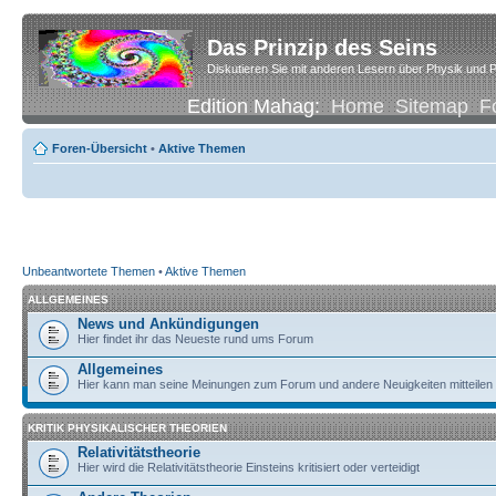
Das Prinzip des Seins
Diskutieren Sie mit anderen Lesern über Physik und P
Edition Mahag:
Home
Sitemap
F
Foren-Übersicht
•
Aktive Themen
Unbeantwortete Themen
•
Aktive Themen
ALLGEMEINES
News und Ankündigungen
Hier findet ihr das Neueste rund ums Forum
Allgemeines
Hier kann man seine Meinungen zum Forum und andere Neuigkeiten mitteilen
KRITIK PHYSIKALISCHER THEORIEN
Relativitätstheorie
Hier wird die Relativitätstheorie Einsteins kritisiert oder verteidigt