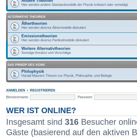
Andere Theorien
Hier werden andere Standardmodelle der Physik kritisiert oder verteidigt
ALTERNATIVE THEORIEN
Äthertheorien
Hier werden diverse Äthermodelle diskutiert
Emissionstheorien
Hier werden diverse Partikelmodelle diskutiert
Weitere Alternativtheorien
Sonstige Ansätze und Vorschläge
DAS PRINZIP DES SEINS
Philophysik
Harald Maurers Thesen zur Physik, Philosophie, und Biologie
ANMELDEN
•
REGISTRIEREN
Benutzername:
Passwort:
WER IST ONLINE?
Insgesamt sind
316
Besucher online
Gäste (basierend auf den aktiven B