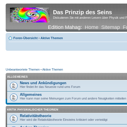
Das Prinzip des Seins
Diskutieren Sie mit anderen Lesern über Physik und P
Edition Mahag:
Home
Sitemap
F
Foren-Übersicht
•
Aktive Themen
Unbeantwortete Themen
•
Aktive Themen
ALLGEMEINES
News und Ankündigungen
Hier findet ihr das Neueste rund ums Forum
Allgemeines
Hier kann man seine Meinungen zum Forum und andere Neuigkeiten mitteilen
KRITIK PHYSIKALISCHER THEORIEN
Relativitätstheorie
Hier wird die Relativitätstheorie Einsteins kritisiert oder verteidigt