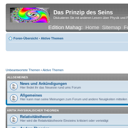
Das Prinzip des Seins
Diskutieren Sie mit anderen Lesern über Physik und P
Edition Mahag:
Home
Sitemap
F
Foren-Übersicht
•
Aktive Themen
Unbeantwortete Themen
•
Aktive Themen
ALLGEMEINES
News und Ankündigungen
Hier findet ihr das Neueste rund ums Forum
Allgemeines
Hier kann man seine Meinungen zum Forum und andere Neuigkeiten mitteilen
KRITIK PHYSIKALISCHER THEORIEN
Relativitätstheorie
Hier wird die Relativitätstheorie Einsteins kritisiert oder verteidigt