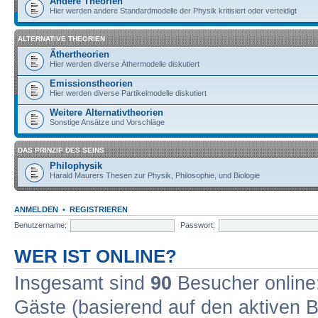
Andere Theorien
Hier werden andere Standardmodelle der Physik kritisiert oder verteidigt
ALTERNATIVE THEORIEN
Äthertheorien
Hier werden diverse Äthermodelle diskutiert
Emissionstheorien
Hier werden diverse Partikelmodelle diskutiert
Weitere Alternativtheorien
Sonstige Ansätze und Vorschläge
DAS PRINZIP DES SEINS
Philophysik
Harald Maurers Thesen zur Physik, Philosophie, und Biologie
ANMELDEN
•
REGISTRIEREN
Benutzername:
Passwort:
WER IST ONLINE?
Insgesamt sind
90
Besucher online: 
Gäste (basierend auf den aktiven B