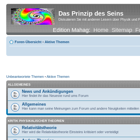
Das Prinzip des Seins
Diskutieren Sie mit anderen Lesern über Physik und P
Edition Mahag:
Home
Sitemap
F
Foren-Übersicht
•
Aktive Themen
Unbeantwortete Themen
•
Aktive Themen
ALLGEMEINES
News und Ankündigungen
Hier findet ihr das Neueste rund ums Forum
Allgemeines
Hier kann man seine Meinungen zum Forum und andere Neuigkeiten mitteilen
KRITIK PHYSIKALISCHER THEORIEN
Relativitätstheorie
Hier wird die Relativitätstheorie Einsteins kritisiert oder verteidigt