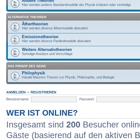
Andere Theorien
Hier werden andere Standardmodelle der Physik kritisiert oder verteidigt
ALTERNATIVE THEORIEN
Äthertheorien
Hier werden diverse Äthermodelle diskutiert
Emissionstheorien
Hier werden diverse Partikelmodelle diskutiert
Weitere Alternativtheorien
Sonstige Ansätze und Vorschläge
DAS PRINZIP DES SEINS
Philophysik
Harald Maurers Thesen zur Physik, Philosophie, und Biologie
ANMELDEN
•
REGISTRIEREN
Benutzername:
Passwort:
WER IST ONLINE?
Insgesamt sind
200
Besucher online
Gäste (basierend auf den aktiven B