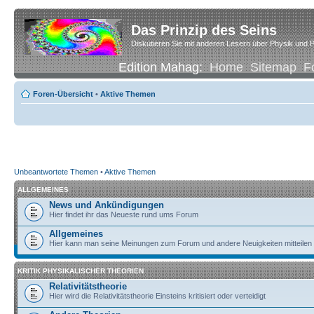
Das Prinzip des Seins
Diskutieren Sie mit anderen Lesern über Physik und P
Edition Mahag:
Home
Sitemap
F
Foren-Übersicht
•
Aktive Themen
Unbeantwortete Themen
•
Aktive Themen
ALLGEMEINES
News und Ankündigungen
Hier findet ihr das Neueste rund ums Forum
Allgemeines
Hier kann man seine Meinungen zum Forum und andere Neuigkeiten mitteilen
KRITIK PHYSIKALISCHER THEORIEN
Relativitätstheorie
Hier wird die Relativitätstheorie Einsteins kritisiert oder verteidigt