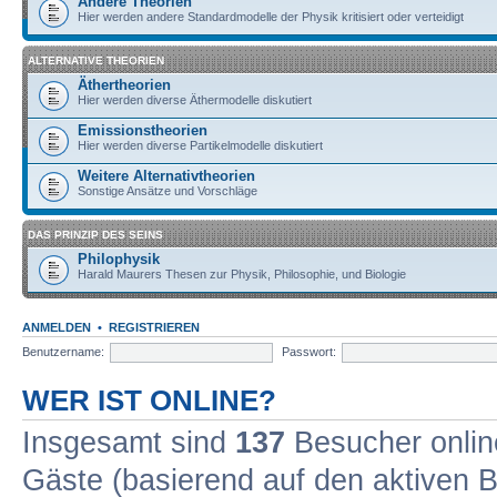
Andere Theorien
Hier werden andere Standardmodelle der Physik kritisiert oder verteidigt
ALTERNATIVE THEORIEN
Äthertheorien
Hier werden diverse Äthermodelle diskutiert
Emissionstheorien
Hier werden diverse Partikelmodelle diskutiert
Weitere Alternativtheorien
Sonstige Ansätze und Vorschläge
DAS PRINZIP DES SEINS
Philophysik
Harald Maurers Thesen zur Physik, Philosophie, und Biologie
ANMELDEN
•
REGISTRIEREN
Benutzername:
Passwort:
WER IST ONLINE?
Insgesamt sind
137
Besucher online
Gäste (basierend auf den aktiven B