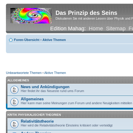
Das Prinzip des Seins
Diskutieren Sie mit anderen Lesern über Physik und P
Edition Mahag:
Home
Sitemap
F
Foren-Übersicht
•
Aktive Themen
Unbeantwortete Themen
•
Aktive Themen
ALLGEMEINES
News und Ankündigungen
Hier findet ihr das Neueste rund ums Forum
Allgemeines
Hier kann man seine Meinungen zum Forum und andere Neuigkeiten mitteilen
KRITIK PHYSIKALISCHER THEORIEN
Relativitätstheorie
Hier wird die Relativitätstheorie Einsteins kritisiert oder verteidigt