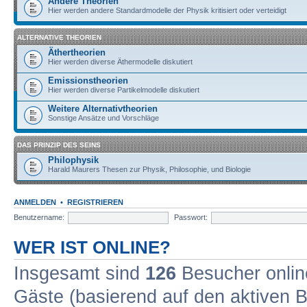
Andere Theorien
Hier werden andere Standardmodelle der Physik kritisiert oder verteidigt
ALTERNATIVE THEORIEN
Äthertheorien
Hier werden diverse Äthermodelle diskutiert
Emissionstheorien
Hier werden diverse Partikelmodelle diskutiert
Weitere Alternativtheorien
Sonstige Ansätze und Vorschläge
DAS PRINZIP DES SEINS
Philophysik
Harald Maurers Thesen zur Physik, Philosophie, und Biologie
ANMELDEN
•
REGISTRIEREN
Benutzername:
Passwort:
WER IST ONLINE?
Insgesamt sind
126
Besucher online
Gäste (basierend auf den aktiven B