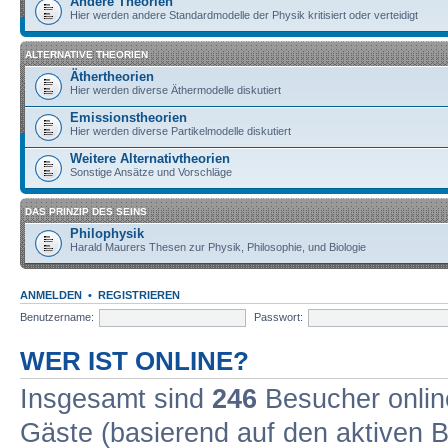
Andere Theorien
Hier werden andere Standardmodelle der Physik kritisiert oder verteidigt
ALTERNATIVE THEORIEN
Äthertheorien
Hier werden diverse Äthermodelle diskutiert
Emissionstheorien
Hier werden diverse Partikelmodelle diskutiert
Weitere Alternativtheorien
Sonstige Ansätze und Vorschläge
DAS PRINZIP DES SEINS
Philophysik
Harald Maurers Thesen zur Physik, Philosophie, und Biologie
ANMELDEN
•
REGISTRIEREN
Benutzername:
Passwort:
WER IST ONLINE?
Insgesamt sind
246
Besucher online
Gäste (basierend auf den aktiven B