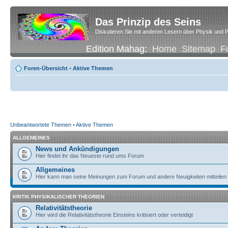
Das Prinzip des Seins
Diskutieren Sie mit anderen Lesern über Physik und P
Edition Mahag:
Home
Sitemap
F
Foren-Übersicht
•
Aktive Themen
Unbeantwortete Themen
•
Aktive Themen
ALLGEMEINES
News und Ankündigungen
Hier findet ihr das Neueste rund ums Forum
Allgemeines
Hier kann man seine Meinungen zum Forum und andere Neuigkeiten mitteilen
KRITIK PHYSIKALISCHER THEORIEN
Relativitätstheorie
Hier wird die Relativitätstheorie Einsteins kritisiert oder verteidigt