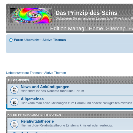
Das Prinzip des Seins
Diskutieren Sie mit anderen Lesern über Physik und P
Edition Mahag:
Home
Sitemap
F
Foren-Übersicht
•
Aktive Themen
Unbeantwortete Themen
•
Aktive Themen
ALLGEMEINES
News und Ankündigungen
Hier findet ihr das Neueste rund ums Forum
Allgemeines
Hier kann man seine Meinungen zum Forum und andere Neuigkeiten mitteilen
KRITIK PHYSIKALISCHER THEORIEN
Relativitätstheorie
Hier wird die Relativitätstheorie Einsteins kritisiert oder verteidigt