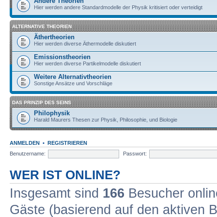
Andere Theorien
Hier werden andere Standardmodelle der Physik kritisiert oder verteidigt
ALTERNATIVE THEORIEN
Äthertheorien
Hier werden diverse Äthermodelle diskutiert
Emissionstheorien
Hier werden diverse Partikelmodelle diskutiert
Weitere Alternativtheorien
Sonstige Ansätze und Vorschläge
DAS PRINZIP DES SEINS
Philophysik
Harald Maurers Thesen zur Physik, Philosophie, und Biologie
ANMELDEN
•
REGISTRIEREN
Benutzername:
Passwort:
WER IST ONLINE?
Insgesamt sind
166
Besucher online
Gäste (basierend auf den aktiven B