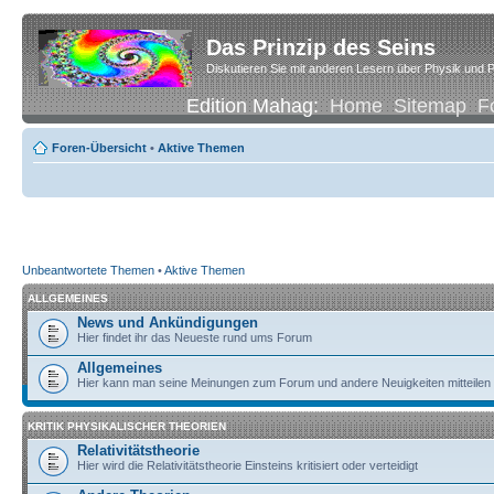
Das Prinzip des Seins
Diskutieren Sie mit anderen Lesern über Physik und P
Edition Mahag:
Home
Sitemap
F
Foren-Übersicht
•
Aktive Themen
Unbeantwortete Themen
•
Aktive Themen
ALLGEMEINES
News und Ankündigungen
Hier findet ihr das Neueste rund ums Forum
Allgemeines
Hier kann man seine Meinungen zum Forum und andere Neuigkeiten mitteilen
KRITIK PHYSIKALISCHER THEORIEN
Relativitätstheorie
Hier wird die Relativitätstheorie Einsteins kritisiert oder verteidigt