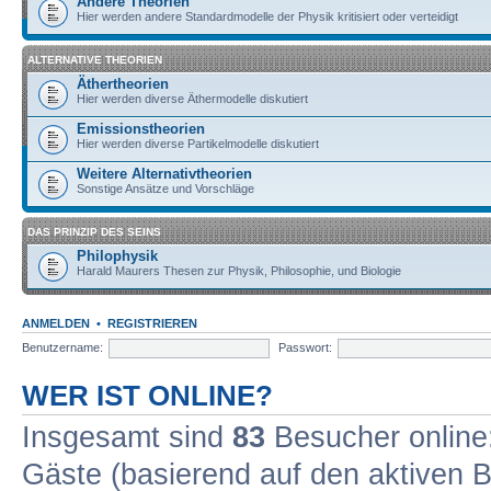
Andere Theorien
Hier werden andere Standardmodelle der Physik kritisiert oder verteidigt
ALTERNATIVE THEORIEN
Äthertheorien
Hier werden diverse Äthermodelle diskutiert
Emissionstheorien
Hier werden diverse Partikelmodelle diskutiert
Weitere Alternativtheorien
Sonstige Ansätze und Vorschläge
DAS PRINZIP DES SEINS
Philophysik
Harald Maurers Thesen zur Physik, Philosophie, und Biologie
ANMELDEN
•
REGISTRIEREN
Benutzername:
Passwort:
WER IST ONLINE?
Insgesamt sind
83
Besucher online: 
Gäste (basierend auf den aktiven B