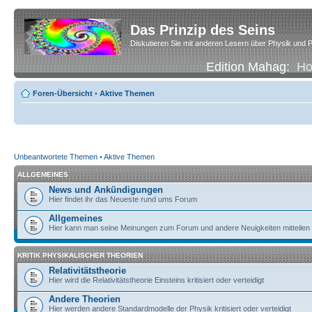
Das Prinzip des Seins
Diskutieren Sie mit anderen Lesern über Physik und P
Edition Mahag:
H
Foren-Übersicht
•
Aktive Themen
Unbeantwortete Themen
•
Aktive Themen
ALLGEMEINES
News und Ankündigungen
Hier findet ihr das Neueste rund ums Forum
Allgemeines
Hier kann man seine Meinungen zum Forum und andere Neuigkeiten mitteilen
KRITIK PHYSIKALISCHER THEORIEN
Relativitätstheorie
Hier wird die Relativitätstheorie Einsteins kritisiert oder verteidigt
Andere Theorien
Hier werden andere Standardmodelle der Physik kritisiert oder verteidigt