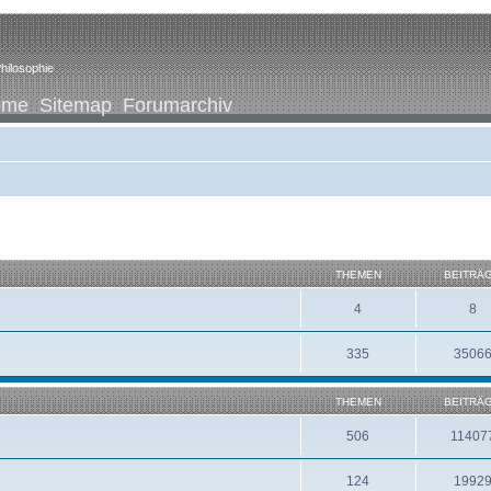
hilosophie
ome
Sitemap
Forumarchiv
THEMEN
BEITRÄ
4
8
335
3506
THEMEN
BEITRÄ
506
11407
124
1992