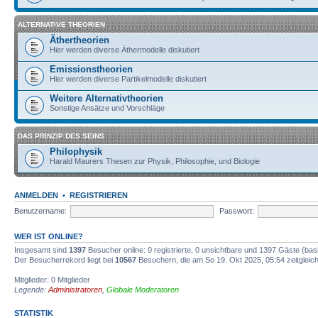
ALTERNATIVE THEORIEN
Äthertheorien
Hier werden diverse Äthermodelle diskutiert
Emissionstheorien
Hier werden diverse Partikelmodelle diskutiert
Weitere Alternativtheorien
Sonstige Ansätze und Vorschläge
DAS PRINZIP DES SEINS
Philophysik
Harald Maurers Thesen zur Physik, Philosophie, und Biologie
ANMELDEN
•
REGISTRIEREN
Benutzername:
Passwort:
WER IST ONLINE?
Insgesamt sind
1397
Besucher online: 0 registrierte, 0 unsichtbare und 1397 Gäste (bas
Der Besucherrekord liegt bei
10567
Besuchern, die am So 19. Okt 2025, 05:54 zeitgleich
Mitglieder: 0 Mitglieder
Legende:
Administratoren
,
Globale Moderatoren
STATISTIK