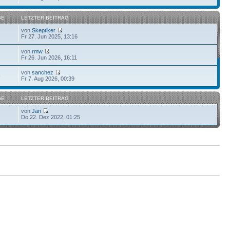
GE
LETZTER BEITRAG
von
Skeptiker
Fr 27. Jun 2025, 13:16
von
rmw
Fr 26. Jun 2026, 16:11
von
sanchez
6
Fr 7. Aug 2026, 00:39
GE
LETZTER BEITRAG
von
Jan
Do 22. Dez 2022, 01:25