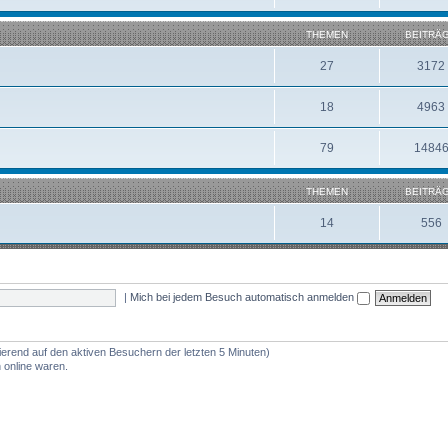
THEMEN
BEITRÄ
27
3172
18
4963
79
1484
THEMEN
BEITRÄ
14
556
|
Mich bei jedem Besuch automatisch anmelden
ierend auf den aktiven Besuchern der letzten 5 Minuten)
 online waren.