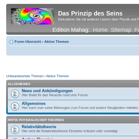
Das Prinzip des Seins
Diskutieren Sie mit anderen Lesern über Physik und P
Edition Mahag:
Home
Sitemap
F
Foren-Übersicht
•
Aktive Themen
Unbeantwortete Themen
•
Aktive Themen
ALLGEMEINES
News und Ankündigungen
Hier findet ihr das Neueste rund ums Forum
Allgemeines
Hier kann man seine Meinungen zum Forum und andere Neuigkeiten mitteilen
KRITIK PHYSIKALISCHER THEORIEN
Relativitätstheorie
Hier wird die Relativitätstheorie Einsteins kritisiert oder verteidigt