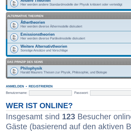
Andere Theorien
Hier werden andere Standardmodelle der Physik kritisiert oder verteidigt
ALTERNATIVE THEORIEN
Äthertheorien
Hier werden diverse Äthermodelle diskutiert
Emissionstheorien
Hier werden diverse Partikelmodelle diskutiert
Weitere Alternativtheorien
Sonstige Ansätze und Vorschläge
DAS PRINZIP DES SEINS
Philophysik
Harald Maurers Thesen zur Physik, Philosophie, und Biologie
ANMELDEN
•
REGISTRIEREN
Benutzername:
Passwort:
WER IST ONLINE?
Insgesamt sind
123
Besucher online
Gäste (basierend auf den aktiven B