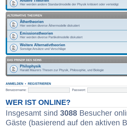
Andere Theorien
Hier werden andere Standardmodelle der Physik kritisiert oder verteidigt
ALTERNATIVE THEORIEN
Äthertheorien
Hier werden diverse Äthermodelle diskutiert
Emissionstheorien
Hier werden diverse Partikelmodelle diskutiert
Weitere Alternativtheorien
Sonstige Ansätze und Vorschläge
DAS PRINZIP DES SEINS
Philophysik
Harald Maurers Thesen zur Physik, Philosophie, und Biologie
ANMELDEN
•
REGISTRIEREN
Benutzername:
Passwort:
WER IST ONLINE?
Insgesamt sind
3088
Besucher onlin
Gäste (basierend auf den aktiven B