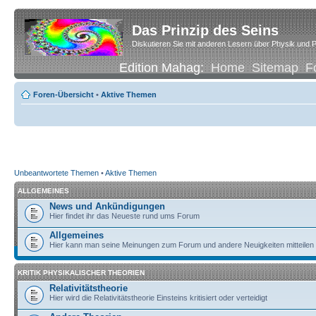
Das Prinzip des Seins
Diskutieren Sie mit anderen Lesern über Physik und P
Edition Mahag:
Home
Sitemap
F
Foren-Übersicht
•
Aktive Themen
Unbeantwortete Themen
•
Aktive Themen
ALLGEMEINES
News und Ankündigungen
Hier findet ihr das Neueste rund ums Forum
Allgemeines
Hier kann man seine Meinungen zum Forum und andere Neuigkeiten mitteilen
KRITIK PHYSIKALISCHER THEORIEN
Relativitätstheorie
Hier wird die Relativitätstheorie Einsteins kritisiert oder verteidigt