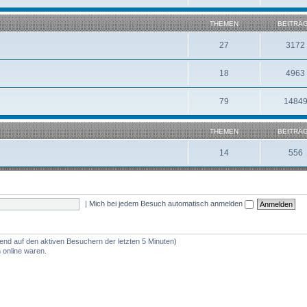
THEMEN
BEITRÄ
27
3172
18
4963
79
1484
THEMEN
BEITRÄ
14
556
|
Mich bei jedem Besuch automatisch anmelden
rend auf den aktiven Besuchern der letzten 5 Minuten)
 online waren.