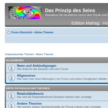
Das Prinzip des Seins
Diskutieren Sie mit anderen Lesern über Physik und P
Edition Mahag:
H
Foren-Übersicht
•
Aktive Themen
Unbeantwortete Themen
•
Aktive Themen
ALLGEMEINES
News und Ankündigungen
Hier findet ihr das Neueste rund ums Forum
Allgemeines
Hier kann man seine Meinungen zum Forum und andere Neuigkeiten mitteilen
KRITIK PHYSIKALISCHER THEORIEN
Relativitätstheorie
Hier wird die Relativitätstheorie Einsteins kritisiert oder verteidigt
Andere Theorien
Hier werden andere Standardmodelle der Physik kritisiert oder verteidigt