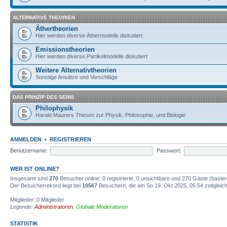
ALTERNATIVE THEORIEN
Äthertheorien
Hier werden diverse Äthermodelle diskutiert
Emissionstheorien
Hier werden diverse Partikelmodelle diskutiert
Weitere Alternativtheorien
Sonstige Ansätze und Vorschläge
DAS PRINZIP DES SEINS
Philophysik
Harald Maurers Thesen zur Physik, Philosophie, und Biologie
ANMELDEN
•
REGISTRIEREN
Benutzername:
Passwort:
WER IST ONLINE?
Insgesamt sind
270
Besucher online: 0 registrierte, 0 unsichtbare und 270 Gäste (basie
Der Besucherrekord liegt bei
10567
Besuchern, die am So 19. Okt 2025, 05:54 zeitgleich
Mitglieder: 0 Mitglieder
Legende:
Administratoren
,
Globale Moderatoren
STATISTIK