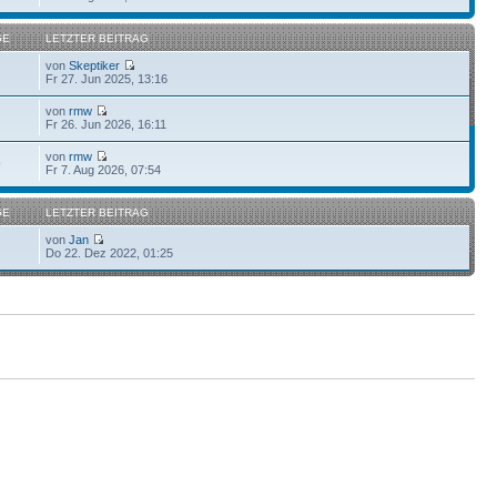
GE
LETZTER BEITRAG
von
Skeptiker
Fr 27. Jun 2025, 13:16
von
rmw
Fr 26. Jun 2026, 16:11
von
rmw
9
Fr 7. Aug 2026, 07:54
GE
LETZTER BEITRAG
von
Jan
Do 22. Dez 2022, 01:25