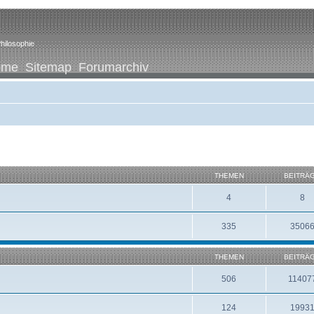
hilosophie
ome
Sitemap
Forumarchiv
THEMEN
BEITRÄ
4
8
335
3506
THEMEN
BEITRÄ
506
11407
124
1993