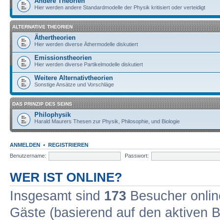
Andere Theorien
Hier werden andere Standardmodelle der Physik kritisiert oder verteidigt
ALTERNATIVE THEORIEN
Äthertheorien
Hier werden diverse Äthermodelle diskutiert
Emissionstheorien
Hier werden diverse Partikelmodelle diskutiert
Weitere Alternativtheorien
Sonstige Ansätze und Vorschläge
DAS PRINZIP DES SEINS
Philophysik
Harald Maurers Thesen zur Physik, Philosophie, und Biologie
ANMELDEN
•
REGISTRIEREN
Benutzername:
Passwort:
WER IST ONLINE?
Insgesamt sind
173
Besucher online
Gäste (basierend auf den aktiven B