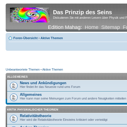
Das Prinzip des Seins
Diskutieren Sie mit anderen Lesern über Physik und P
Edition Mahag:
Home
Sitemap
F
Foren-Übersicht
•
Aktive Themen
Unbeantwortete Themen
•
Aktive Themen
ALLGEMEINES
News und Ankündigungen
Hier findet ihr das Neueste rund ums Forum
Allgemeines
Hier kann man seine Meinungen zum Forum und andere Neuigkeiten mitteilen
KRITIK PHYSIKALISCHER THEORIEN
Relativitätstheorie
Hier wird die Relativitätstheorie Einsteins kritisiert oder verteidigt