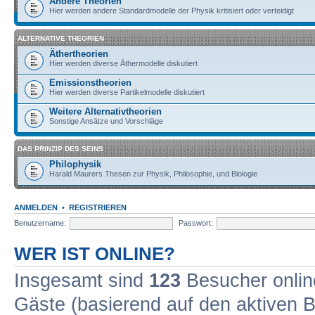
Andere Theorien
Hier werden andere Standardmodelle der Physik kritisiert oder verteidigt
ALTERNATIVE THEORIEN
Äthertheorien
Hier werden diverse Äthermodelle diskutiert
Emissionstheorien
Hier werden diverse Partikelmodelle diskutiert
Weitere Alternativtheorien
Sonstige Ansätze und Vorschläge
DAS PRINZIP DES SEINS
Philophysik
Harald Maurers Thesen zur Physik, Philosophie, und Biologie
ANMELDEN
•
REGISTRIEREN
Benutzername:
Passwort:
WER IST ONLINE?
Insgesamt sind
123
Besucher online
Gäste (basierend auf den aktiven B