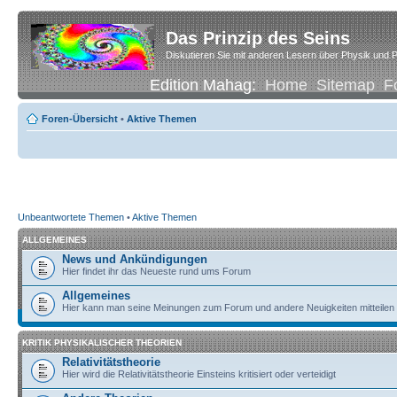
Das Prinzip des Seins
Diskutieren Sie mit anderen Lesern über Physik und P
Edition Mahag:
Home
Sitemap
F
Foren-Übersicht
•
Aktive Themen
Unbeantwortete Themen
•
Aktive Themen
ALLGEMEINES
News und Ankündigungen
Hier findet ihr das Neueste rund ums Forum
Allgemeines
Hier kann man seine Meinungen zum Forum und andere Neuigkeiten mitteilen
KRITIK PHYSIKALISCHER THEORIEN
Relativitätstheorie
Hier wird die Relativitätstheorie Einsteins kritisiert oder verteidigt