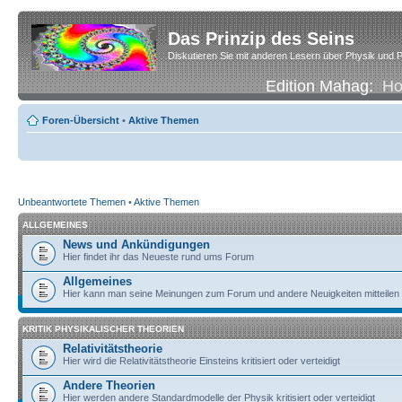
Das Prinzip des Seins
Diskutieren Sie mit anderen Lesern über Physik und P
Edition Mahag:
H
Foren-Übersicht
•
Aktive Themen
Unbeantwortete Themen
•
Aktive Themen
ALLGEMEINES
News und Ankündigungen
Hier findet ihr das Neueste rund ums Forum
Allgemeines
Hier kann man seine Meinungen zum Forum und andere Neuigkeiten mitteilen
KRITIK PHYSIKALISCHER THEORIEN
Relativitätstheorie
Hier wird die Relativitätstheorie Einsteins kritisiert oder verteidigt
Andere Theorien
Hier werden andere Standardmodelle der Physik kritisiert oder verteidigt