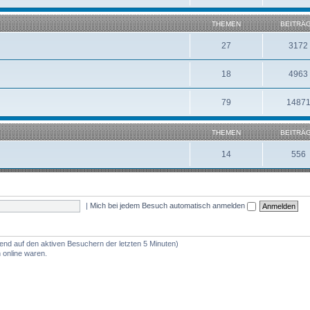
THEMEN
BEITRÄ
27
3172
18
4963
79
1487
THEMEN
BEITRÄ
14
556
|
Mich bei jedem Besuch automatisch anmelden
rend auf den aktiven Besuchern der letzten 5 Minuten)
 online waren.