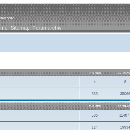
hilosophie
ome
Sitemap
Forumarchiv
THEMEN
BEITRÄ
4
8
335
3506
THEMEN
BEITRÄ
506
11407
124
1993