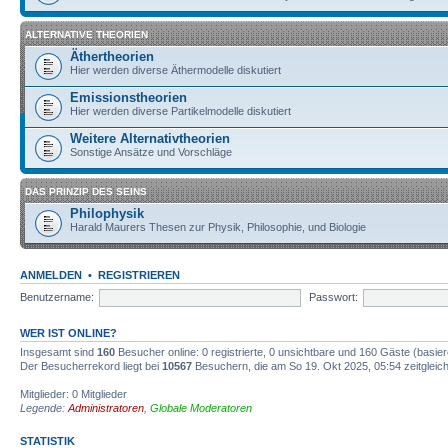
ALTERNATIVE THEORIEN
Äthertheorien
Hier werden diverse Äthermodelle diskutiert
Emissionstheorien
Hier werden diverse Partikelmodelle diskutiert
Weitere Alternativtheorien
Sonstige Ansätze und Vorschläge
DAS PRINZIP DES SEINS
Philophysik
Harald Maurers Thesen zur Physik, Philosophie, und Biologie
ANMELDEN
•
REGISTRIEREN
Benutzername:
Passwort:
WER IST ONLINE?
Insgesamt sind
160
Besucher online: 0 registrierte, 0 unsichtbare und 160 Gäste (basie
Der Besucherrekord liegt bei
10567
Besuchern, die am So 19. Okt 2025, 05:54 zeitgleich
Mitglieder: 0 Mitglieder
Legende:
Administratoren
,
Globale Moderatoren
STATISTIK