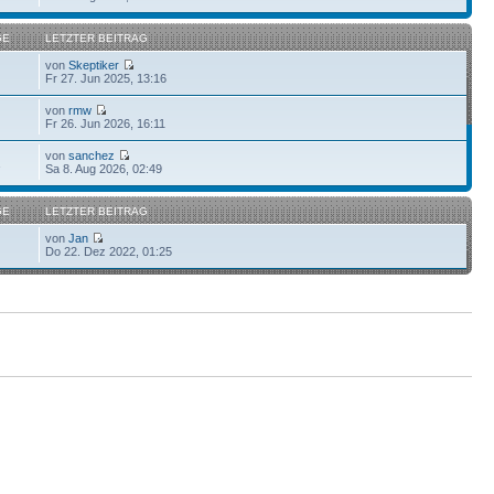
GE
LETZTER BEITRAG
von
Skeptiker
Fr 27. Jun 2025, 13:16
von
rmw
Fr 26. Jun 2026, 16:11
von
sanchez
1
Sa 8. Aug 2026, 02:49
GE
LETZTER BEITRAG
von
Jan
Do 22. Dez 2022, 01:25