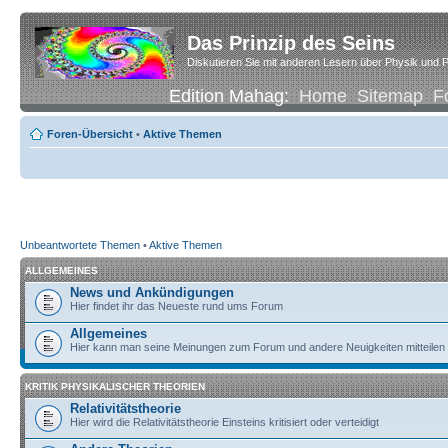
Das Prinzip des Seins
Diskutieren Sie mit anderen Lesern über Physik und P
Edition Mahag:
Home
Sitemap
F
Foren-Übersicht
•
Aktive Themen
Unbeantwortete Themen
•
Aktive Themen
ALLGEMEINES
News und Ankündigungen
Hier findet ihr das Neueste rund ums Forum
Allgemeines
Hier kann man seine Meinungen zum Forum und andere Neuigkeiten mitteilen
KRITIK PHYSIKALISCHER THEORIEN
Relativitätstheorie
Hier wird die Relativitätstheorie Einsteins kritisiert oder verteidigt