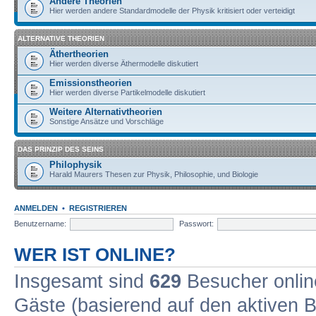
Andere Theorien
Hier werden andere Standardmodelle der Physik kritisiert oder verteidigt
ALTERNATIVE THEORIEN
Äthertheorien
Hier werden diverse Äthermodelle diskutiert
Emissionstheorien
Hier werden diverse Partikelmodelle diskutiert
Weitere Alternativtheorien
Sonstige Ansätze und Vorschläge
DAS PRINZIP DES SEINS
Philophysik
Harald Maurers Thesen zur Physik, Philosophie, und Biologie
ANMELDEN
•
REGISTRIEREN
Benutzername:
Passwort:
WER IST ONLINE?
Insgesamt sind
629
Besucher online
Gäste (basierend auf den aktiven B